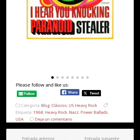
Corporal Gander’s Fire Dog Brigade – On the
At
Rocks (1970) Heavy Rock from: Germany
Please follow and like us:
Categoría:
Blog
,
Clásicos
,
US Heavy Rock
Etiqueta:
1968
,
Heavy Rock
,
Nazz
,
Power Ballads
,
USA
Deja un comentario
Navegación
Entrada anterior
Entrada siguiente