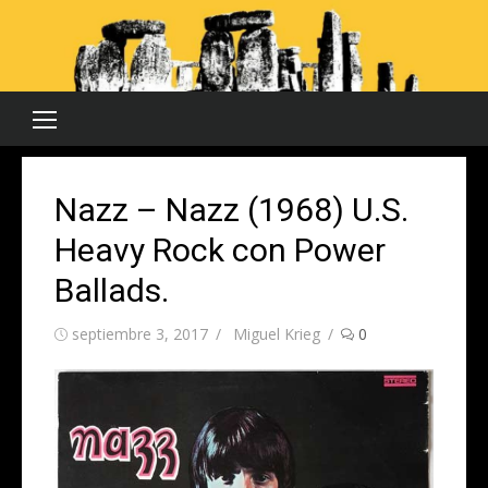
Saltar
al
contenido
Nazz – Nazz (1968) U.S.
Heavy Rock con Power
Ballads.
Publicada
Autor
septiembre 3, 2017
Miguel Krieg
0
el