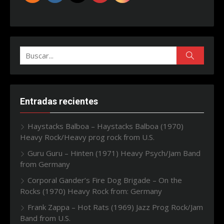
Buscar:
Buscar
Entradas recientes
Haystacks Balboa – Haystacks Balboa (1970)
Heavy Rock/Heavy prog rock from U.S.
Guru Guru – Hinten (1971) Heavy Psych/Jam Band
from Germany
Corporal Gander’s Fire Dog Brigade – On the
Rocks (1970) Heavy Rock from: Germany
Frank Zappa – Hot Rats (1969) Jazz Prog Rock/Jam
Band from U.S.