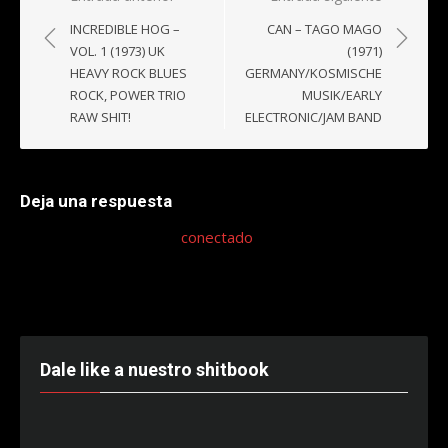
de
INCREDIBLE HOG –
CAN – TAGO MAGO
entradas
VOL. 1 (1973) UK
(1971)
HEAVY ROCK BLUES
GERMANY/KOSMISCHE
ROCK, POWER TRIO
MUSIK/EARLY
RAW SHIT!
ELECTRONIC/JAM BAND
Deja una respuesta
Lo siento, debes estar
conectado
para publicar un
comentario.
Dale like a nuestro shitbook