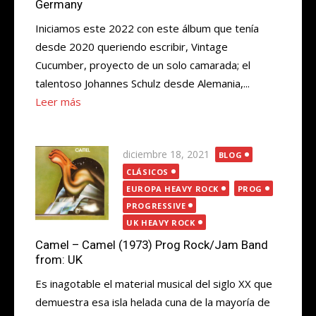
Germany
Iniciamos este 2022 con este álbum que tenía
desde 2020 queriendo escribir, Vintage
Cucumber, proyecto de un solo camarada; el
talentoso Johannes Schulz desde Alemania,...
Leer más
Publicada
diciembre 18, 2021
BLOG
el
CLÁSICOS
EUROPA HEAVY ROCK
PROG
PROGRESSIVE
UK HEAVY ROCK
Camel – Camel (1973) Prog Rock/Jam Band
from: UK
Es inagotable el material musical del siglo XX que
demuestra esa isla helada cuna de la mayoría de