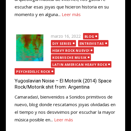
escuchar esas joyas que hicieron historia en su
momento y en alguna...
Leer más
Publicada
marzo 16, 2022
BLOG
el
DIY SERIES
ENTREVISTAS
HEAVY ROCK NUEVO!
KOSMISCHE MUSIK
LATIN AMERICAN HEAVY ROCK
PSYCHEDELIC ROCK
Yugoslavian Noise – El Motorik (2014) Space
Rock/Motorik shit from: Argentina
Camaradas!, bienvenidos a Sonidos primitivos de
nuevo, blog donde rescatamos joyas olvidadas en
el tiempo y nos desvivimos por escuchar la mayor
música posible en...
Leer más