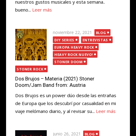
nuestros gustos musicales y esta semana..
bueno...
Leer más
Publicada
noviembre 22, 2021
BLOG
el
DIY SERIES
ENTREVISTAS
EUROPA HEAVY ROCK
HEAVY ROCK NUEVO!
STONER DOOM
STONER ROCK
Dos Brujos – Materia (2021) Stoner
Doom/Jam Band from: Austria
Dos Brujos es un power dúo desde las entrañas
de Europa que los descubrí por casualidad en mi
viaje melómano diario, y al revisar su...
Leer más
Publicada
junio 26, 2021
BLOG