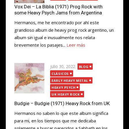
Vox Dei – La Biblia (1971) Prog Rock with
some Heavy Psych Jams from Argentina
Hermanos, me he encontrado por ahí este
grandioso album de heavy prog rock argentino, un
album sin igual e inusualmente nos relata
brevemente los pasajes...
Leer más
Publicada
julio 30, 2022
BLOG
el
CLÁSICOS
EARLY HEAVY METAL
HEAVY PSYCH
UK HEAVY ROCK
Budgie – Budgie (1971) Heavy Rock from UK
Hermanos no saben lo que este album significa
para mi, en los tiempos que me dedicaba
solamente a buscar parecidos a Sabbath en los