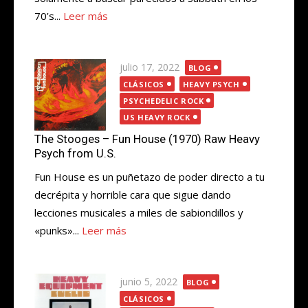
70’s...
Leer más
Publicada
julio 17, 2022
BLOG
el
CLÁSICOS
HEAVY PSYCH
PSYCHEDELIC ROCK
US HEAVY ROCK
The Stooges – Fun House (1970) Raw Heavy
Psych from U.S.
Fun House es un puñetazo de poder directo a tu
decrépita y horrible cara que sigue dando
lecciones musicales a miles de sabiondillos y
«punks»...
Leer más
Publicada
junio 5, 2022
BLOG
el
CLÁSICOS