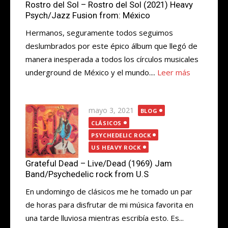
Rostro del Sol – Rostro del Sol (2021) Heavy
Psych/Jazz Fusion from: México
Hermanos, seguramente todos seguimos
deslumbrados por este épico álbum que llegó de
manera inesperada a todos los círculos musicales
underground de México y el mundo....
Leer más
Publicada
mayo 3, 2021
BLOG
el
CLÁSICOS
PSYCHEDELIC ROCK
US HEAVY ROCK
Grateful Dead – Live/Dead (1969) Jam
Band/Psychedelic rock from U.S
En undomingo de clásicos me he tomado un par
de horas para disfrutar de mi música favorita en
una tarde lluviosa mientras escribía esto. Es...