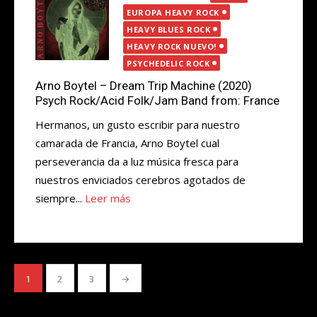
el
EUROPA HEAVY ROCK
HEAVY BLUES ROCK
HEAVY ROCK NUEVO!
PSYCHEDELIC ROCK
Arno Boytel – Dream Trip Machine (2020)
Psych Rock/Acid Folk/Jam Band from: France
Hermanos, un gusto escribir para nuestro
camarada de Francia, Arno Boytel cual
perseverancia da a luz música fresca para
nuestros enviciados cerebros agotados de
siempre...
Leer más
Paginación
1
2
3
→
de
entradas