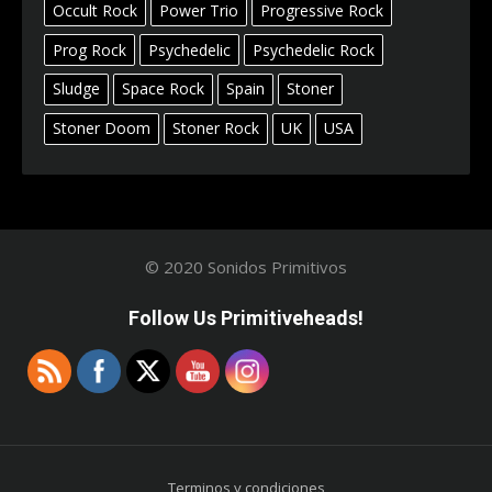
Occult Rock
Power Trio
Progressive Rock
Prog Rock
Psychedelic
Psychedelic Rock
Sludge
Space Rock
Spain
Stoner
Stoner Doom
Stoner Rock
UK
USA
© 2020 Sonidos Primitivos
Follow Us Primitiveheads!
Terminos y condiciones