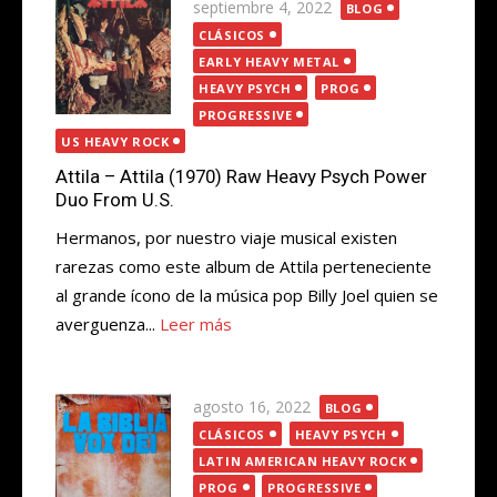
Publicada
septiembre 4, 2022
BLOG
el
CLÁSICOS
EARLY HEAVY METAL
HEAVY PSYCH
PROG
PROGRESSIVE
US HEAVY ROCK
Attila – Attila (1970) Raw Heavy Psych Power
Duo From U.S.
Hermanos, por nuestro viaje musical existen
rarezas como este album de Attila perteneciente
al grande ícono de la música pop Billy Joel quien se
averguenza...
Leer más
Publicada
agosto 16, 2022
BLOG
el
CLÁSICOS
HEAVY PSYCH
LATIN AMERICAN HEAVY ROCK
PROG
PROGRESSIVE