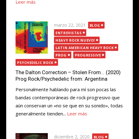
Leer más
Publicada
marzo 22, 2021
BLOG
el
ENTREVISTAS
HEAVY ROCK NUEVO!
LATIN AMERICAN HEAVY ROCK
PROG
PROGRESSIVE
PSYCHEDELIC ROCK
The Dalton Correction – Stolen From​.​.​. (2020)
Prog Rock/Psychedelic from: Argentina
Personalmente hablando para mí son pocas las
bandas contemporáneas de rock progresivo que
aún conservan un «no se que en su sonido», todas
generalmente tienden...
Leer más
Publicada
diciembre 2, 2020
BLOG