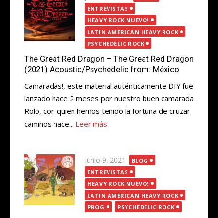
el
ENTREVISTAS
HEAVY ROCK NUEVO!
LATIN AMERICAN HEAVY ROCK
PSYCHEDELIC ROCK
The Great Red Dragon – The Great Red Dragon
(2021) Acoustic/Psychedelic from: México
Camaradas!, este material auténticamente DIY fue
lanzado hace 2 meses por nuestro buen camarada
Rolo, con quien hemos tenido la fortuna de cruzar
caminos hace...
Leer más
Publicada
junio 9, 2021
BLOG
el
ENTREVISTAS
HEAVY ROCK NUEVO!
LATIN AMERICAN HEAVY ROCK
PROG
PSYCHEDELIC ROCK