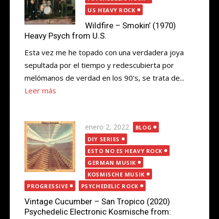
US HEAVY ROCK
Wildfire – Smokin’ (1970)
Heavy Psych from U.S.
Esta vez me he topado con una verdadera joya
sepultada por el tiempo y redescubierta por
melómanos de verdad en los 90’s, se trata de...
Leer más
Publicada
enero 2, 2022
BLOG
el
DIY SERIES
ESTO NO ES HEAVY ROCK
GERMAN MUSIK
KOSMISCHE MUSIK
PROGRESSIVE
PSYCHEDELIC ROCK
Vintage Cucumber – San Tropico (2020)
Psychedelic Electronic Kosmische from: