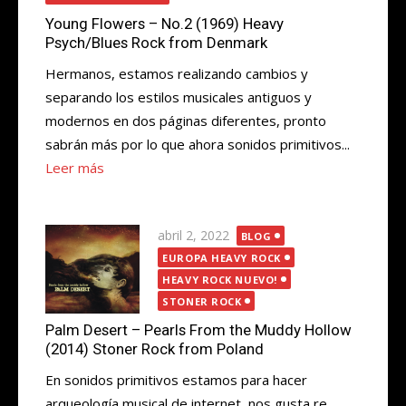
Young Flowers – No.2 (1969) Heavy
Psych/Blues Rock from Denmark
Hermanos, estamos realizando cambios y
separando los estilos musicales antiguos y
modernos en dos páginas diferentes, pronto
sabrán más por lo que ahora sonidos primitivos...
Leer más
Publicada
abril 2, 2022
BLOG
el
EUROPA HEAVY ROCK
HEAVY ROCK NUEVO!
STONER ROCK
Palm Desert – Pearls From the Muddy Hollow
(2014) Stoner Rock from Poland
En sonidos primitivos estamos para hacer
arqueología musical de internet, nos gusta re