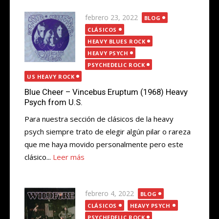
Publicada
febrero 23, 2022
BLOG
el
CLÁSICOS
HEAVY BLUES ROCK
HEAVY PSYCH
PSYCHEDELIC ROCK
US HEAVY ROCK
Blue Cheer – Vincebus Eruptum (1968) Heavy
Psych from U.S.
Para nuestra sección de clásicos de la heavy
psych siempre trato de elegir algún pilar o rareza
que me haya movido personalmente pero este
clásico...
Leer más
Publicada
febrero 4, 2022
BLOG
el
CLÁSICOS
HEAVY PSYCH
PSYCHEDELIC ROCK