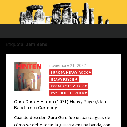
Saltar
al
contenido
Etiqueta:
Jam Band
Publicada
noviembre 21, 2022
el
EUROPA HEAVY ROCK
HEAVY PSYCH
KOSMISCHE MUSIK
PSYCHEDELIC ROCK
Guru Guru – Hinten (1971) Heavy Psych/Jam
Band from Germany
Cuando descubrí Guru Guru fue un parteaguas de
cómo se debe tocar la guitarra en una banda, con