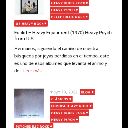
HEAVY BLUES ROCK
HEAVY PSYCH
PSYCHEDELIC ROCK
US HEAVY ROCK
Euclid – Heavy Equipment (1970) Heavy Psych
from U.S.
Hermanos, siguiendo el camino de nuestra
búsqueda por joyas perdidas en el tiempo, este
es uno de esos álbumes que levanta el ánimo y
de...
Leer más
Publicada
mayo 10, 2022
BLOG
el
CLÁSICOS
EUROPA HEAVY ROCK
HEAVY BLUES ROCK
HEAVY PSYCH
PSYCHEDELIC ROCK