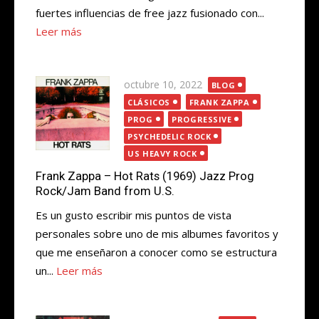
fuertes influencias de free jazz fusionado con...
Leer más
Publicada
octubre 10, 2022
BLOG
el
CLÁSICOS
FRANK ZAPPA
PROG
PROGRESSIVE
PSYCHEDELIC ROCK
US HEAVY ROCK
Frank Zappa – Hot Rats (1969) Jazz Prog
Rock/Jam Band from U.S.
Es un gusto escribir mis puntos de vista
personales sobre uno de mis albumes favoritos y
que me enseñaron a conocer como se estructura
un...
Leer más