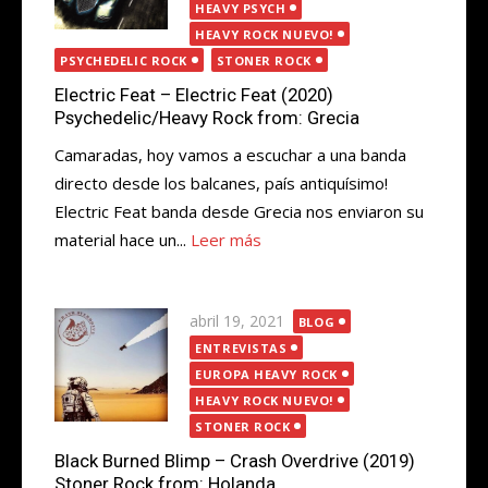
HEAVY PSYCH
HEAVY ROCK NUEVO!
PSYCHEDELIC ROCK
STONER ROCK
Electric Feat – Electric Feat (2020)
Psychedelic/Heavy Rock from: Grecia
Camaradas, hoy vamos a escuchar a una banda
directo desde los balcanes, país antiquísimo!
Electric Feat banda desde Grecia nos enviaron su
material hace un...
Leer más
Publicada
abril 19, 2021
BLOG
el
ENTREVISTAS
EUROPA HEAVY ROCK
HEAVY ROCK NUEVO!
STONER ROCK
Black Burned Blimp – Crash Overdrive (2019)
Stoner Rock from: Holanda