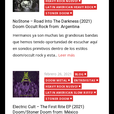
HEAVY ROCK NUEVO!
LATIN AMERICAN HEAVY ROCK
STONER DOOM
NoStone – Road Into The Darkness (2021)
Doom Occult Rock from: Argentina
Hermanos ya son muchas las grandiosas bandas
que hemos tenido oportunidad de escuchar aquí
en sonidos primitivos dentro de los estilos
doom/occult rock y esta...
Leer más
Publicada
febrero 26, 2021
BLOG
el
DOOM METAL
ENTREVISTAS
HEAVY ROCK NUEVO!
LATIN AMERICAN SLOW RIFFS!
STONER DOOM
Electric Cult – The First Rite EP (2021)
Doom/Stoner Doom from: México