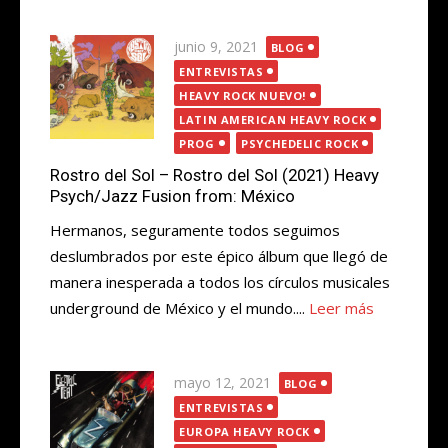
Publicada
junio 9, 2021
BLOG
el
ENTREVISTAS
HEAVY ROCK NUEVO!
LATIN AMERICAN HEAVY ROCK
PROG
PSYCHEDELIC ROCK
Rostro del Sol – Rostro del Sol (2021) Heavy
Psych/Jazz Fusion from: México
Hermanos, seguramente todos seguimos
deslumbrados por este épico álbum que llegó de
manera inesperada a todos los círculos musicales
underground de México y el mundo....
Leer más
Publicada
mayo 12, 2021
BLOG
el
ENTREVISTAS
EUROPA HEAVY ROCK