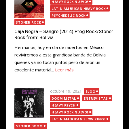
el
HEAVY ROCK NUEVO!
LATIN AMERICAN HEAVY ROCK
PSYCHEDELIC ROCK
STONER ROCK
Caja Negra – Sangre (2014) Prog Rock/Stoner
Rock from: Bolivia
Hermanos, hoy en día de muertos en México
reviviremos a esta grandiosa banda de Bolivia
quienes ya no tocan juntos pero dejaron un
excelente material...
Leer más
Publicada
octubre 19, 2021
BLOG
el
DOOM METAL
ENTREVISTAS
HEAVY PSYCH
HEAVY ROCK NUEVO!
LATIN AMERICAN SLOW RIFFS!
STONER DOOM