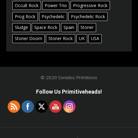
Occult Rock
Power Trio
Progressive Rock
Prog Rock
Psychedelic
Psychedelic Rock
Sludge
Space Rock
Spain
Stoner
Stoner Doom
Stoner Rock
UK
USA
© 2020 Sonidos Primitivos
Follow Us Primitiveheads!