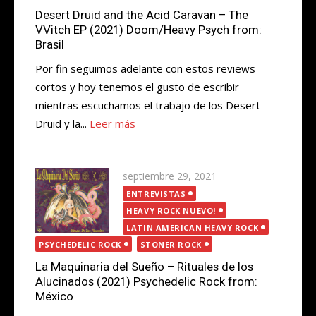
Desert Druid and the Acid Caravan – The
VVitch EP (2021) Doom/Heavy Psych from:
Brasil
Por fin seguimos adelante con estos reviews
cortos y hoy tenemos el gusto de escribir
mientras escuchamos el trabajo de los Desert
Druid y la...
Leer más
Publicada
septiembre 29, 2021
el
ENTREVISTAS
HEAVY ROCK NUEVO!
LATIN AMERICAN HEAVY ROCK
PSYCHEDELIC ROCK
STONER ROCK
La Maquinaria del Sueño – Rituales de los
Alucinados (2021) Psychedelic Rock from:
México