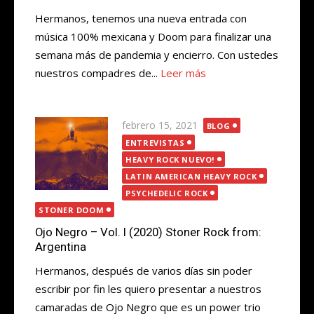
Hermanos, tenemos una nueva entrada con
música 100% mexicana y Doom para finalizar una
semana más de pandemia y encierro. Con ustedes
nuestros compadres de...
Leer más
Publicada
febrero 15, 2021
BLOG
el
ENTREVISTAS
HEAVY ROCK NUEVO!
LATIN AMERICAN HEAVY ROCK
PSYCHEDELIC ROCK
STONER DOOM
Ojo Negro – Vol. I (2020) Stoner Rock from:
Argentina
Hermanos, después de varios días sin poder
escribir por fin les quiero presentar a nuestros
camaradas de Ojo Negro que es un power trio