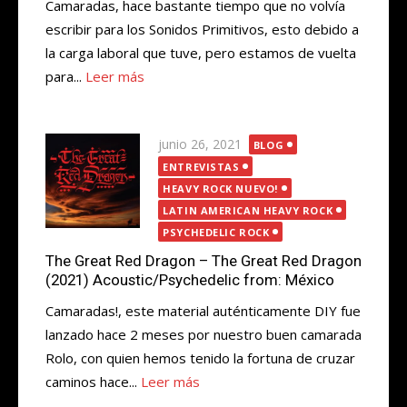
Camaradas, hace bastante tiempo que no volvía
escribir para los Sonidos Primitivos, esto debido a
la carga laboral que tuve, pero estamos de vuelta
para...
Leer más
Publicada
junio 26, 2021
BLOG
el
ENTREVISTAS
HEAVY ROCK NUEVO!
LATIN AMERICAN HEAVY ROCK
PSYCHEDELIC ROCK
The Great Red Dragon – The Great Red Dragon
(2021) Acoustic/Psychedelic from: México
Camaradas!, este material auténticamente DIY fue
lanzado hace 2 meses por nuestro buen camarada
Rolo, con quien hemos tenido la fortuna de cruzar
caminos hace...
Leer más