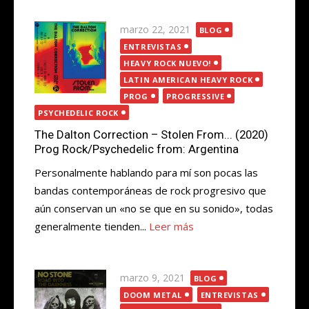
Publicada
marzo 22, 2021
BLOG
el
ENTREVISTAS
HEAVY ROCK NUEVO!
LATIN AMERICAN HEAVY ROCK
PROG
PROGRESSIVE
PSYCHEDELIC ROCK
The Dalton Correction – Stolen From​.​.​. (2020)
Prog Rock/Psychedelic from: Argentina
Personalmente hablando para mí son pocas las
bandas contemporáneas de rock progresivo que
aún conservan un «no se que en su sonido», todas
generalmente tienden...
Leer más
Publicada
marzo 9, 2021
BLOG
el
DOOM METAL
ENTREVISTAS