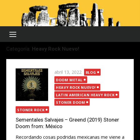
Saltar
al
contenido
Categoría:
Heavy Rock Nuevo!
Publicada
abril 13, 2022
BLOG
el
DOOM METAL
HEAVY ROCK NUEVO!
LATIN AMERICAN HEAVY ROCK
STONER DOOM
STONER ROCK
Sementales Salvajes – Greend (2019) Stoner
Doom from: México
Recordando cosas podridas mexicanas me viene a