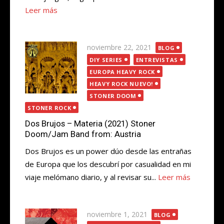
Leer más
Publicada
noviembre 22, 2021
BLOG
el
DIY SERIES
ENTREVISTAS
EUROPA HEAVY ROCK
HEAVY ROCK NUEVO!
STONER DOOM
STONER ROCK
Dos Brujos – Materia (2021) Stoner
Doom/Jam Band from: Austria
Dos Brujos es un power dúo desde las entrañas
de Europa que los descubrí por casualidad en mi
viaje melómano diario, y al revisar su...
Leer más
Publicada
noviembre 1, 2021
BLOG