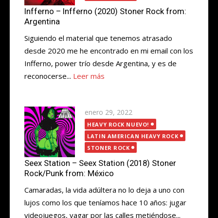
Infferno – Infferno (2020) Stoner Rock from:
Argentina
Siguiendo el material que tenemos atrasado
desde 2020 me he encontrado en mi email con los
Infferno, power trío desde Argentina, y es de
reconocerse...
Leer más
Publicada
enero 29, 2022
el
HEAVY ROCK NUEVO!
LATIN AMERICAN HEAVY ROCK
STONER ROCK
Seex Station – Seex Station (2018) Stoner
Rock/Punk from: México
Camaradas, la vida adúltera no lo deja a uno con
lujos como los que teníamos hace 10 años: jugar
videojuegos, vagar por las calles metiéndose...