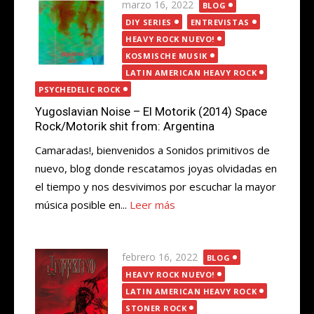
Publicada
marzo 16, 2022
BLOG
el
DIY SERIES
ENTREVISTAS
HEAVY ROCK NUEVO!
KOSMISCHE MUSIK
LATIN AMERICAN HEAVY ROCK
PSYCHEDELIC ROCK
Yugoslavian Noise – El Motorik (2014) Space
Rock/Motorik shit from: Argentina
Camaradas!, bienvenidos a Sonidos primitivos de
nuevo, blog donde rescatamos joyas olvidadas en
el tiempo y nos desvivimos por escuchar la mayor
música posible en...
Leer más
Publicada
febrero 16, 2022
BLOG
el
HEAVY ROCK NUEVO!
LATIN AMERICAN HEAVY ROCK
STONER ROCK