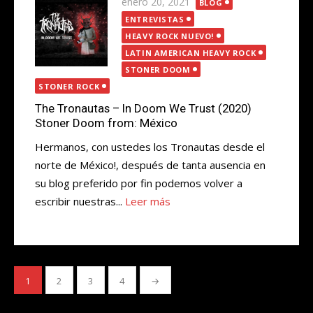
Publicada
enero 20, 2021
BLOG
el
ENTREVISTAS
HEAVY ROCK NUEVO!
LATIN AMERICAN HEAVY ROCK
STONER DOOM
STONER ROCK
The Tronautas – In Doom We Trust (2020)
Stoner Doom from: México
Hermanos, con ustedes los Tronautas desde el
norte de México!, después de tanta ausencia en
su blog preferido por fin podemos volver a
escribir nuestras...
Leer más
Paginación
1
2
3
4
→
de