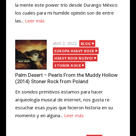
la mente este power trío desde Durango México
los cuales para mi humilde opinión son de entre
las...
Leer más
Publicada
abril 2, 2022
BLOG
el
EUROPA HEAVY ROCK
HEAVY ROCK NUEVO!
STONER ROCK
Palm Desert – Pearls From the Muddy Hollow
(2014) Stoner Rock from Poland
En sonidos primitivos estamos para hacer
arqueología musical de internet, nos gusta re
escuchar esas joyas que hicieron historia en su
momento y en alguna...
Leer más