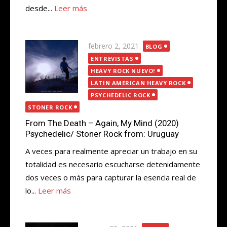
desde...
Leer más
Publicada
febrero 2, 2021
BLOG
el
ENTREVISTAS
HEAVY ROCK NUEVO!
LATIN AMERICAN HEAVY ROCK
PSYCHEDELIC ROCK
STONER ROCK
From The Death – Again, My Mind (2020)
Psychedelic/ Stoner Rock from: Uruguay
A veces para realmente apreciar un trabajo en su
totalidad es necesario escucharse detenidamente
dos veces o más para capturar la esencia real de
lo...
Leer más