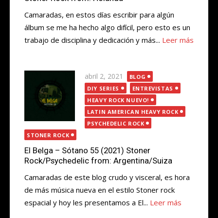
Camaradas, en estos días escribir para algún
álbum se me ha hecho algo difícil, pero esto es un
trabajo de disciplina y dedicación y más...
Leer más
Publicada
abril 2, 2021
BLOG
el
DIY SERIES
ENTREVISTAS
HEAVY ROCK NUEVO!
LATIN AMERICAN HEAVY ROCK
PSYCHEDELIC ROCK
STONER ROCK
El Belga – Sótano 55 (2021) Stoner
Rock/Psychedelic from: Argentina/Suiza
Camaradas de este blog crudo y visceral, es hora
de más música nueva en el estilo Stoner rock
espacial y hoy les presentamos a El...
Leer más