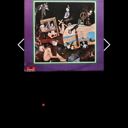
ych
Haystacks Balboa – Haystacks Balboa (1970)
Heavy Rock/Heavy prog rock from U.S.