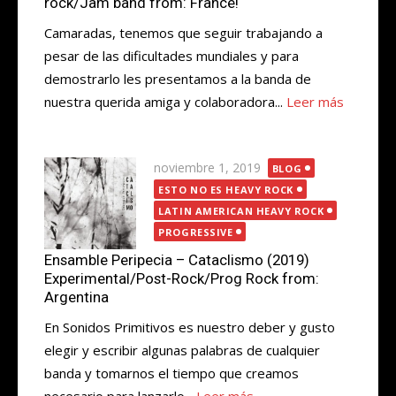
rock/Jam band from: France!
Camaradas, tenemos que seguir trabajando a
pesar de las dificultades mundiales y para
demostrarlo les presentamos a la banda de
nuestra querida amiga y colaboradora...
Leer más
Publicada
noviembre 1, 2019
BLOG
el
ESTO NO ES HEAVY ROCK
LATIN AMERICAN HEAVY ROCK
PROGRESSIVE
Ensamble Peripecia – Cataclismo (2019)
Experimental/Post-Rock/Prog Rock from:
Argentina
En Sonidos Primitivos es nuestro deber y gusto
elegir y escribir algunas palabras de cualquier
banda y tomarnos el tiempo que creamos