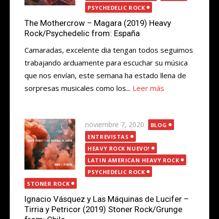
PSYCHEDELIC ROCK
The Mothercrow – Magara (2019) Heavy
Rock/Psychedelic from: España
Camaradas, excelente dia tengan todos seguimos
trabajando arduamente para escuchar su música
que nos envían, este semana ha estado llena de
sorpresas musicales como los...
Leer más
Publicada
noviembre 7, 2020
BLOG
el
ENTREVISTAS
HEAVY ROCK NUEVO!
LATIN AMERICAN HEAVY ROCK
PSYCHEDELIC ROCK
STONER ROCK
Ignacio Vásquez y Las Máquinas de Lucifer –
Tirria y Petricor (2019) Stoner Rock/Grunge