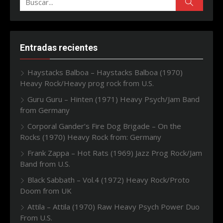
Buscar
Entradas recientes
Haystacks Balboa – Haystacks Balboa (1970)
Heavy Rock/Heavy prog rock from U.S.
Guru Guru – Hinten (1971) Heavy Psych/Jam Band
from Germany
Corporal Gander’s Fire Dog Brigade – On the
Rocks (1970) Heavy Rock from: Germany
Frank Zappa – Hot Rats (1969) Jazz Prog Rock/Jam
Band from U.S.
Black Sabbath – Vol.4 (1972) Heavy Rock/Proto
Doom from UK
Attila – Attila (1970) Raw Heavy Psych Power Duo
From U.S.