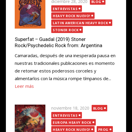
Publicada
diciembre 28, 2020
BLOG
el
ENTREVISTAS
HEAVY ROCK NUEVO!
LATIN AMERICAN HEAVY ROCK
STONER ROCK
Superfat – Guadal (2019) Stoner
Rock/Psychedelic Rock from: Argentina
Camaradas, después de una inesperada pausa en
nuestras tradicionales publicaciones es momento
de retomar estos poderosos corceles y
alimentarlos con la música rompe tímpanos de...
Leer más
Publicada
noviembre 18, 2020
BLOG
el
ENTREVISTAS
EUROPA HEAVY ROCK
HEAVY ROCK NUEVO!
PROG