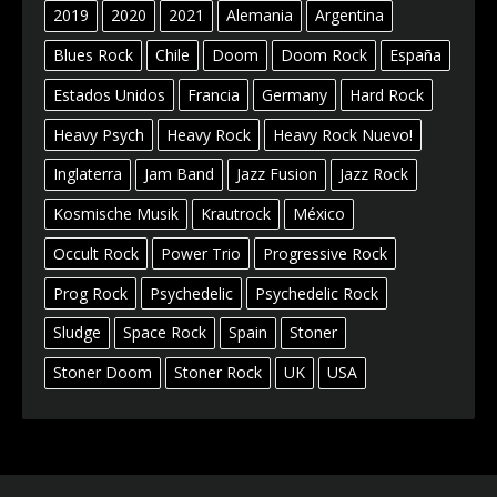
2019
2020
2021
Alemania
Argentina
Blues Rock
Chile
Doom
Doom Rock
España
Estados Unidos
Francia
Germany
Hard Rock
Heavy Psych
Heavy Rock
Heavy Rock Nuevo!
Inglaterra
Jam Band
Jazz Fusion
Jazz Rock
Kosmische Musik
Krautrock
México
Occult Rock
Power Trio
Progressive Rock
Prog Rock
Psychedelic
Psychedelic Rock
Sludge
Space Rock
Spain
Stoner
Stoner Doom
Stoner Rock
UK
USA