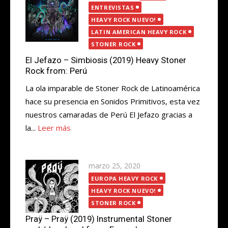
el
ENTREVISTAS
HEAVY ROCK NUEVO!
LATIN AMERICAN HEAVY ROCK
STONER ROCK
El Jefazo – Simbiosis (2019) Heavy Stoner
Rock from: Perú
La ola imparable de Stoner Rock de Latinoamérica
hace su presencia en Sonidos Primitivos, esta vez
nuestros camaradas de Perú El Jefazo gracias a
la...
Leer más
Publicada
marzo 25, 2020
el
EUROPA HEAVY ROCK
HEAVY ROCK NUEVO!
STONER ROCK
Praÿ – Praÿ (2019) Instrumental Stoner