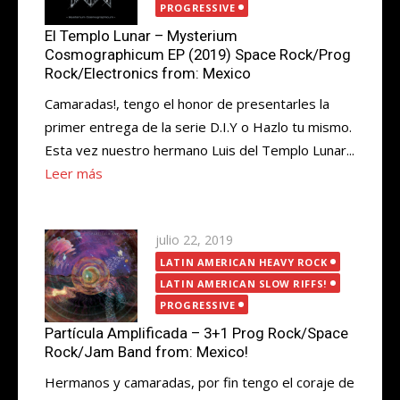
PROGRESSIVE
El Templo Lunar – Mysterium
Cosmographicum EP (2019) Space Rock/Prog
Rock/Electronics from: Mexico
Camaradas!, tengo el honor de presentarles la
primer entrega de la serie D.I.Y o Hazlo tu mismo.
Esta vez nuestro hermano Luis del Templo Lunar...
Leer más
Publicada
julio 22, 2019
el
LATIN AMERICAN HEAVY ROCK
LATIN AMERICAN SLOW RIFFS!
PROGRESSIVE
Partícula Amplificada – 3+1 Prog Rock/Space
Rock/Jam Band from: Mexico!
Hermanos y camaradas, por fin tengo el coraje de