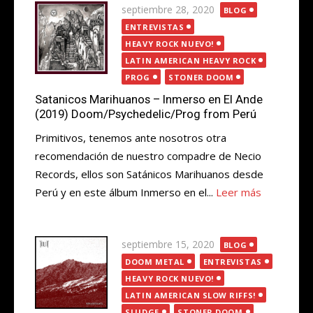
Publicada
septiembre 28, 2020
BLOG
el
ENTREVISTAS
HEAVY ROCK NUEVO!
LATIN AMERICAN HEAVY ROCK
PROG
STONER DOOM
Satanicos Marihuanos – Inmerso en El Ande
(2019) Doom/Psychedelic/Prog from Perú
Primitivos, tenemos ante nosotros otra
recomendación de nuestro compadre de Necio
Records, ellos son Satánicos Marihuanos desde
Perú y en este álbum Inmerso en el...
Leer más
Publicada
septiembre 15, 2020
BLOG
el
DOOM METAL
ENTREVISTAS
HEAVY ROCK NUEVO!
LATIN AMERICAN SLOW RIFFS!
SLUDGE
STONER DOOM