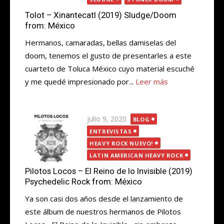
Tolot – Xinantecatl (2019) Sludge/Doom
from: México
Hermanos, camaradas, bellas damiselas del
doom, tenemos el gusto de presentarles a este
cuarteto de Toluca México cuyo material escuché
y me quedé impresionado por...
Leer más
Publicada
julio 9, 2020
BLOG
el
ENTREVISTAS
HEAVY ROCK NUEVO!
LATIN AMERICAN HEAVY ROCK
Pilotos Locos – El Reino de lo Invisible (2019)
Psychedelic Rock from: México
Ya son casi dos años desde el lanzamiento de
este álbum de nuestros hermanos de Pilotos