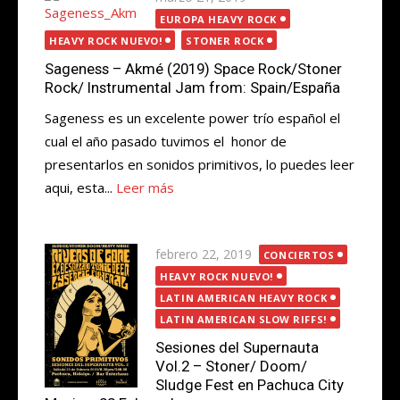
el
EUROPA HEAVY ROCK
HEAVY ROCK NUEVO!
STONER ROCK
Sageness – Akmé (2019) Space Rock/Stoner
Rock/ Instrumental Jam from: Spain/España
Sageness es un excelente power trío español el
cual el año pasado tuvimos el honor de
presentarlos en sonidos primitivos, lo puedes leer
aqui, esta...
Leer más
Publicada
febrero 22, 2019
CONCIERTOS
el
HEAVY ROCK NUEVO!
LATIN AMERICAN HEAVY ROCK
LATIN AMERICAN SLOW RIFFS!
Sesiones del Supernauta
Vol.2 – Stoner/ Doom/
Sludge Fest en Pachuca City