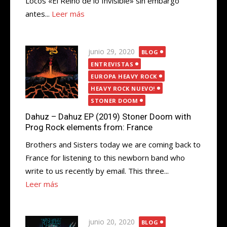
Locos «El Reino de lo Invisible» sin embargo
antes...
Leer más
Publicada
junio 29, 2020
BLOG
el
ENTREVISTAS
EUROPA HEAVY ROCK
HEAVY ROCK NUEVO!
STONER DOOM
Dahuz – Dahuz EP (2019) Stoner Doom with
Prog Rock elements from: France
Brothers and Sisters today we are coming back to
France for listening to this newborn band who
write to us recently by email. This three...
Leer más
Publicada
junio 20, 2020
BLOG