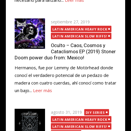
necesario para lanzarlo...
Leer más
Publicada
septiembre 27, 2019
el
LATIN AMERICAN HEAVY ROCK
LATIN AMERICAN SLOW RIFFS!
Oculto – Caos, Cosmos y
Cataclismos EP (2019) Stoner
Doom power duo from: Mexico!
Hermanos, fue por Lemmy de Motörhead donde
conocí el verdadero potencial de un pedazo de
madera con cuatro cuerdas, ahí conocí como tratar
un bajo...
Leer más
Publicada
agosto 31, 2019
DIY SERIES
el
LATIN AMERICAN HEAVY ROCK
LATIN AMERICAN SLOW RIFFS!