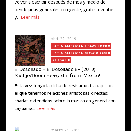
volver a escribir después de mes y medio de
pendejadas generales con gente, gratos eventos
y...
Leer más
Publicada
abril 22, 2019
el
LATIN AMERICAN HEAVY ROCK
LATIN AMERICAN SLOW RIFFS!
SLUDGE
El Desollado – El Desollado EP (2019)
Sludge/Doom Heavy shit from: México!
Esta vez tengo la dicha de revisar un trabajo con
el que tenemos relaciones amistosas directas;
charlas extendidas sobre la música en general con
caguama...
Leer más
Publicada
marzo 21, 2019