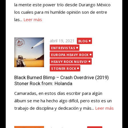
la mente este power trío desde Durango México
los cuales para mi humilde opinión son de entre
las...
Leer más
Publicada
abril 19, 2021
BLOG
el
ENTREVISTAS
EUROPA HEAVY ROCK
HEAVY ROCK NUEVO!
STONER ROCK
Black Burned Blimp – Crash Overdrive (2019)
Stoner Rock from: Holanda
Camaradas, en estos días escribir para algún
álbum se me ha hecho algo difícil, pero esto es un
trabajo de disciplina y dedicación y más...
Leer más