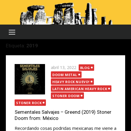
Saltar
al
contenido
Etiqueta:
2019
Publicada
abril 13, 2022
BLOG
el
DOOM METAL
HEAVY ROCK NUEVO!
LATIN AMERICAN HEAVY ROCK
STONER DOOM
STONER ROCK
Sementales Salvajes – Greend (2019) Stoner
Doom from: México
Recordando cosas podridas mexicanas me viene a