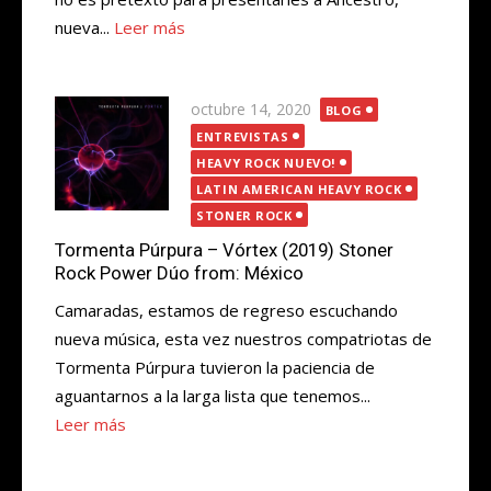
nueva...
Leer más
Publicada
octubre 14, 2020
BLOG
el
ENTREVISTAS
HEAVY ROCK NUEVO!
LATIN AMERICAN HEAVY ROCK
STONER ROCK
Tormenta Púrpura – Vórtex (2019) Stoner
Rock Power Dúo from: México
Camaradas, estamos de regreso escuchando
nueva música, esta vez nuestros compatriotas de
Tormenta Púrpura tuvieron la paciencia de
aguantarnos a la larga lista que tenemos...
Leer más