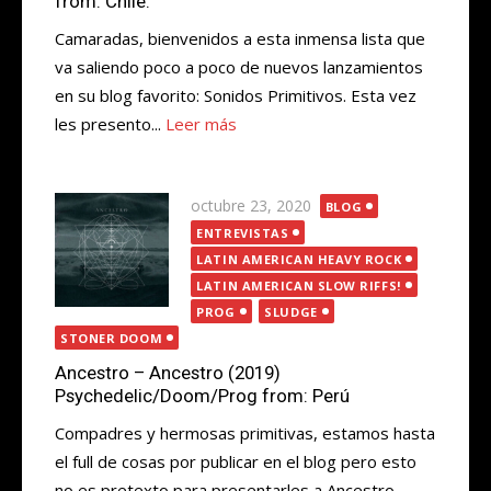
from: Chile.
Camaradas, bienvenidos a esta inmensa lista que
va saliendo poco a poco de nuevos lanzamientos
en su blog favorito: Sonidos Primitivos. Esta vez
les presento...
Leer más
Publicada
octubre 23, 2020
BLOG
el
ENTREVISTAS
LATIN AMERICAN HEAVY ROCK
LATIN AMERICAN SLOW RIFFS!
PROG
SLUDGE
STONER DOOM
Ancestro – Ancestro (2019)
Psychedelic/Doom/Prog from: Perú
Compadres y hermosas primitivas, estamos hasta
el full de cosas por publicar en el blog pero esto
no es pretexto para presentarles a Ancestro,