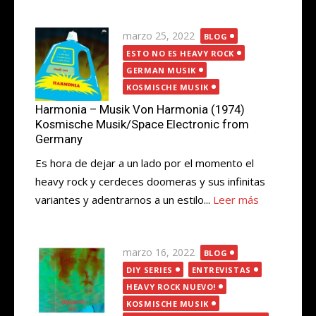
Publicada
marzo 25, 2022
BLOG
el
ESTO NO ES HEAVY ROCK
GERMAN MUSIK
KOSMISCHE MUSIK
Harmonia – Musik Von Harmonia (1974)
Kosmische Musik/Space Electronic from
Germany
Es hora de dejar a un lado por el momento el
heavy rock y cerdeces doomeras y sus infinitas
variantes y adentrarnos a un estilo...
Leer más
Publicada
marzo 16, 2022
BLOG
el
DIY SERIES
ENTREVISTAS
HEAVY ROCK NUEVO!
KOSMISCHE MUSIK