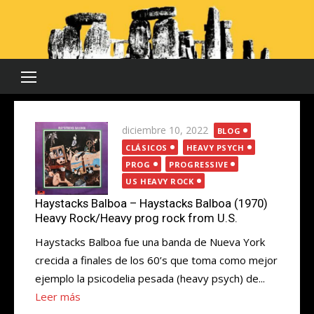
Saltar
al
contenido
Publicada
diciembre 10, 2022
BLOG
el
CLÁSICOS
HEAVY PSYCH
PROG
PROGRESSIVE
US HEAVY ROCK
Haystacks Balboa – Haystacks Balboa (1970)
Heavy Rock/Heavy prog rock from U.S.
Haystacks Balboa fue una banda de Nueva York
crecida a finales de los 60’s que toma como mejor
ejemplo la psicodelia pesada (heavy psych) de...
Leer más