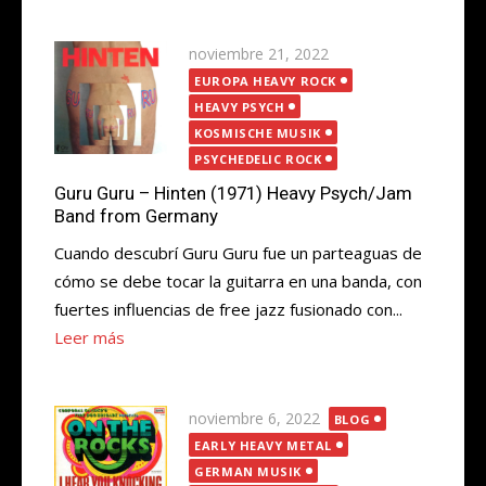
Publicada
noviembre 21, 2022
el
EUROPA HEAVY ROCK
HEAVY PSYCH
KOSMISCHE MUSIK
PSYCHEDELIC ROCK
Guru Guru – Hinten (1971) Heavy Psych/Jam
Band from Germany
Cuando descubrí Guru Guru fue un parteaguas de
cómo se debe tocar la guitarra en una banda, con
fuertes influencias de free jazz fusionado con...
Leer más
Publicada
noviembre 6, 2022
BLOG
el
EARLY HEAVY METAL
GERMAN MUSIK