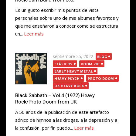
Es un gusto escribir mis puntos de vista
personales sobre uno de mis albumes favoritos y
que me enseñaron a conocer como se estructura
un...
Leer más
Publicada
septiembre 25, 2022
BLOG
el
CLÁSICOS
DOOM 70S
EARLY HEAVY METAL
HEAVY PSYCH
PROTO DOOM
UK HEAVY ROCK
Black Sabbath – Vol.4 (1972) Heavy
Rock/Proto Doom from UK
A 50 años de la publicación de este artefacto
sónico de himnos a las drogas, a la depresión y a
la confusión, por fin puedo...
Leer más