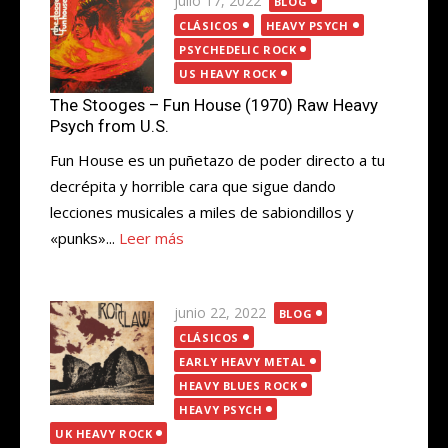
julio 17, 2022
BLOG
el
CLÁSICOS
HEAVY PSYCH
PSYCHEDELIC ROCK
US HEAVY ROCK
The Stooges – Fun House (1970) Raw Heavy
Psych from U.S.
Fun House es un puñetazo de poder directo a tu
decrépita y horrible cara que sigue dando
lecciones musicales a miles de sabiondillos y
«punks»...
Leer más
Publicada
junio 22, 2022
BLOG
el
CLÁSICOS
EARLY HEAVY METAL
HEAVY BLUES ROCK
HEAVY PSYCH
UK HEAVY ROCK