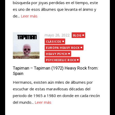
búsqueda por joyas perdidas en el tiempo, este
es uno de esos álbumes que levanta el ánimo y
de...
Leer más
Publicada
mayo 26, 2022
BLOG
el
CLÁSICOS
EUROPA HEAVY ROCK
HEAVY PSYCH
PSYCHEDELIC ROCK
Tapiman – Tapiman (1972) Heavy Rock from:
Spain
Hermanos, existen aún miles de álbumes por
escuchar de estas maravillosas décadas del
periodo de 1965 a 1980 en donde en cada rincón
del mundo...
Leer más