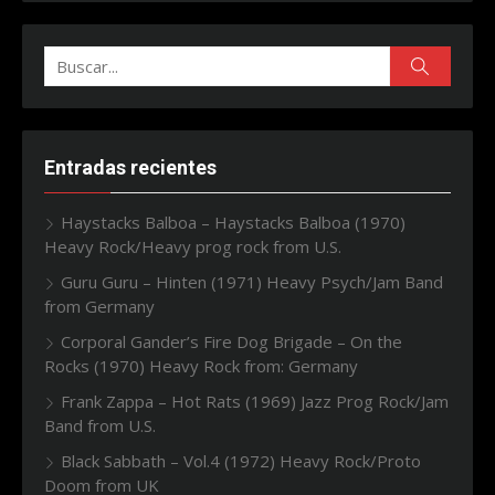
Buscar:
Buscar
Entradas recientes
Haystacks Balboa – Haystacks Balboa (1970)
Heavy Rock/Heavy prog rock from U.S.
Guru Guru – Hinten (1971) Heavy Psych/Jam Band
from Germany
Corporal Gander’s Fire Dog Brigade – On the
Rocks (1970) Heavy Rock from: Germany
Frank Zappa – Hot Rats (1969) Jazz Prog Rock/Jam
Band from U.S.
Black Sabbath – Vol.4 (1972) Heavy Rock/Proto
Doom from UK