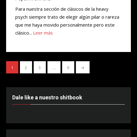
Para nuestra sección de clásicos de la heavy
psych siempre trato de elegir algún pilar o rareza
que me haya movido personalmente pero este
clásico...
Leer más
Paginación
1
2
3
…
9
→
de
entradas
Dale like a nuestro shitbook