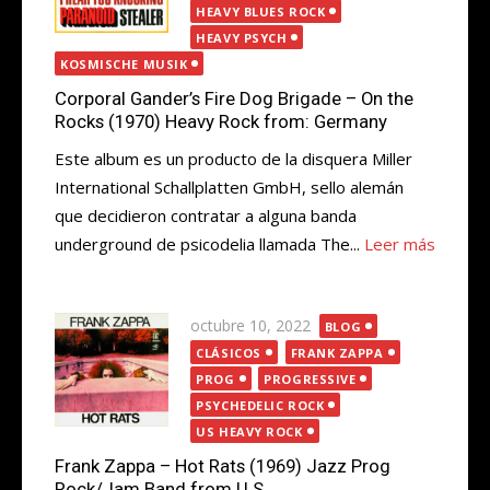
HEAVY BLUES ROCK
HEAVY PSYCH
KOSMISCHE MUSIK
Corporal Gander’s Fire Dog Brigade – On the
Rocks (1970) Heavy Rock from: Germany
Este album es un producto de la disquera Miller
International Schallplatten GmbH, sello alemán
que decidieron contratar a alguna banda
underground de psicodelia llamada The...
Leer más
Publicada
octubre 10, 2022
BLOG
el
CLÁSICOS
FRANK ZAPPA
PROG
PROGRESSIVE
PSYCHEDELIC ROCK
US HEAVY ROCK
Frank Zappa – Hot Rats (1969) Jazz Prog
Rock/Jam Band from U.S.