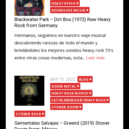
HEAVY PSYCH
KOSMISCHE MUSIK
Blackwater Park – Dirt Box (1972) Raw Heavy
Rock from Germany
Hermanos, seguimos en nuestro viaje musical
descubriendo rarezas de todo el mundo y
brindándoles los mejores sonidos heavy rock 70’s
entre otras cosas modernas, esta...
Leer más
Publicada
abril 13, 2022
BLOG
el
DOOM METAL
HEAVY ROCK NUEVO!
LATIN AMERICAN HEAVY ROCK
STONER DOOM
STONER ROCK
Sementales Salvajes – Greend (2019) Stoner