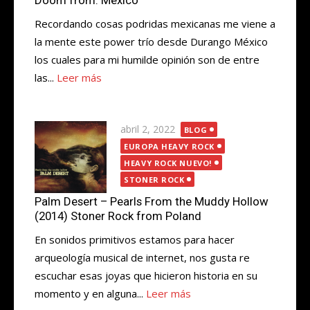
Doom from: México
Recordando cosas podridas mexicanas me viene a
la mente este power trío desde Durango México
los cuales para mi humilde opinión son de entre
las...
Leer más
Publicada
abril 2, 2022
BLOG
el
EUROPA HEAVY ROCK
HEAVY ROCK NUEVO!
STONER ROCK
Palm Desert – Pearls From the Muddy Hollow
(2014) Stoner Rock from Poland
En sonidos primitivos estamos para hacer
arqueología musical de internet, nos gusta re
escuchar esas joyas que hicieron historia en su
momento y en alguna...
Leer más