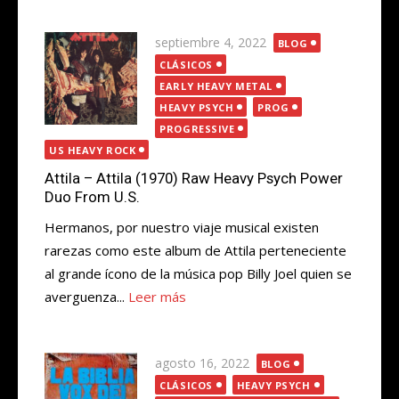
Publicada
septiembre 4, 2022
BLOG
el
CLÁSICOS
EARLY HEAVY METAL
HEAVY PSYCH
PROG
PROGRESSIVE
US HEAVY ROCK
Attila – Attila (1970) Raw Heavy Psych Power
Duo From U.S.
Hermanos, por nuestro viaje musical existen
rarezas como este album de Attila perteneciente
al grande ícono de la música pop Billy Joel quien se
averguenza...
Leer más
Publicada
agosto 16, 2022
BLOG
el
CLÁSICOS
HEAVY PSYCH