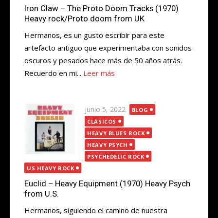
Iron Claw – The Proto Doom Tracks (1970)
Heavy rock/Proto doom from UK
Hermanos, es un gusto escribir para este
artefacto antiguo que experimentaba con sonidos
oscuros y pesados hace más de 50 años atrás.
Recuerdo en mi...
Leer más
Publicada
junio 5, 2022
BLOG
el
CLÁSICOS
HEAVY BLUES ROCK
HEAVY PSYCH
PSYCHEDELIC ROCK
US HEAVY ROCK
Euclid – Heavy Equipment (1970) Heavy Psych
from U.S.
Hermanos, siguiendo el camino de nuestra