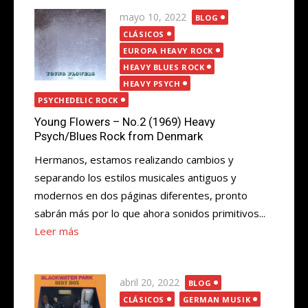
Publicada
mayo 10, 2022
BLOG
el
CLÁSICOS
EUROPA HEAVY ROCK
HEAVY BLUES ROCK
HEAVY PSYCH
PSYCHEDELIC ROCK
Young Flowers – No.2 (1969) Heavy
Psych/Blues Rock from Denmark
Hermanos, estamos realizando cambios y
separando los estilos musicales antiguos y
modernos en dos páginas diferentes, pronto
sabrán más por lo que ahora sonidos primitivos...
Leer más
Publicada
abril 20, 2022
BLOG
el
CLÁSICOS
GERMAN MUSIK