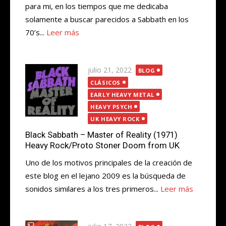
para mi, en los tiempos que me dedicaba
solamente a buscar parecidos a Sabbath en los
70’s...
Leer más
Publicada
julio 21, 2022
BLOG
el
CLÁSICOS
EARLY HEAVY METAL
HEAVY PSYCH
UK HEAVY ROCK
Black Sabbath – Master of Reality (1971)
Heavy Rock/Proto Stoner Doom from UK
Uno de los motivos principales de la creación de
este blog en el lejano 2009 es la búsqueda de
sonidos similares a los tres primeros...
Leer más
Publicada