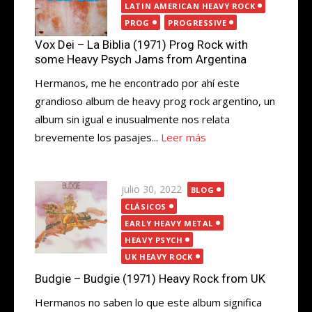
LATIN AMERICAN HEAVY ROCK
PROG
PROGRESSIVE
Vox Dei – La Biblia (1971) Prog Rock with
some Heavy Psych Jams from Argentina
Hermanos, me he encontrado por ahí este
grandioso album de heavy prog rock argentino, un
album sin igual e inusualmente nos relata
brevemente los pasajes...
Leer más
Publicada
julio 30, 2022
BLOG
el
CLÁSICOS
EARLY HEAVY METAL
HEAVY PSYCH
UK HEAVY ROCK
Budgie – Budgie (1971) Heavy Rock from UK
Hermanos no saben lo que este album significa