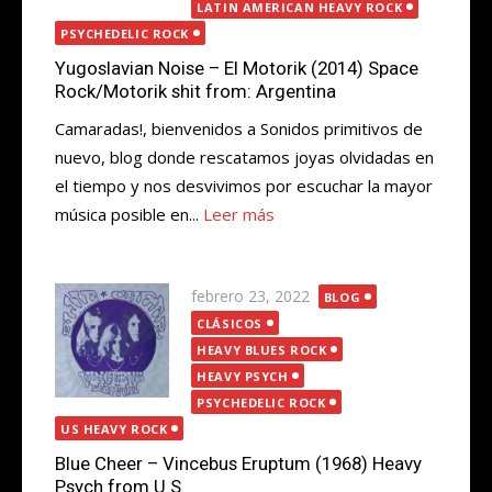
LATIN AMERICAN HEAVY ROCK
PSYCHEDELIC ROCK
Yugoslavian Noise – El Motorik (2014) Space
Rock/Motorik shit from: Argentina
Camaradas!, bienvenidos a Sonidos primitivos de
nuevo, blog donde rescatamos joyas olvidadas en
el tiempo y nos desvivimos por escuchar la mayor
música posible en...
Leer más
Publicada
febrero 23, 2022
BLOG
el
CLÁSICOS
HEAVY BLUES ROCK
HEAVY PSYCH
PSYCHEDELIC ROCK
US HEAVY ROCK
Blue Cheer – Vincebus Eruptum (1968) Heavy
Psych from U.S.