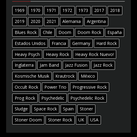
1969
1970
1971
1972
1973
2017
2018
2019
2020
2021
Alemania
Argentina
Blues Rock
Chile
Doom
Doom Rock
España
Estados Unidos
Francia
Germany
Hard Rock
Heavy Psych
Heavy Rock
Heavy Rock Nuevo!
Inglaterra
Jam Band
Jazz Fusion
Jazz Rock
Kosmische Musik
Krautrock
México
Occult Rock
Power Trio
Progressive Rock
Prog Rock
Psychedelic
Psychedelic Rock
Sludge
Space Rock
Spain
Stoner
Stoner Doom
Stoner Rock
UK
USA