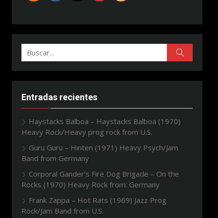
Buscar:
Buscar
Entradas recientes
Haystacks Balboa – Haystacks Balboa (1970)
Heavy Rock/Heavy prog rock from U.S.
Guru Guru – Hinten (1971) Heavy Psych/Jam
Band from Germany
Corporal Gander’s Fire Dog Brigade – On the
Rocks (1970) Heavy Rock from: Germany
Frank Zappa – Hot Rats (1969) Jazz Prog
Rock/Jam Band from U.S.