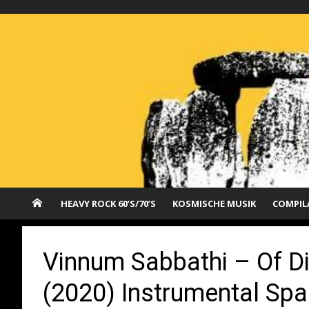
Saltar
al
contenido
HEAVY ROCK 60’S/70’S
KOSMISCHE MUSIK
COMPIL
Vinnum Sabbathi – Of D
(2020) Instrumental S