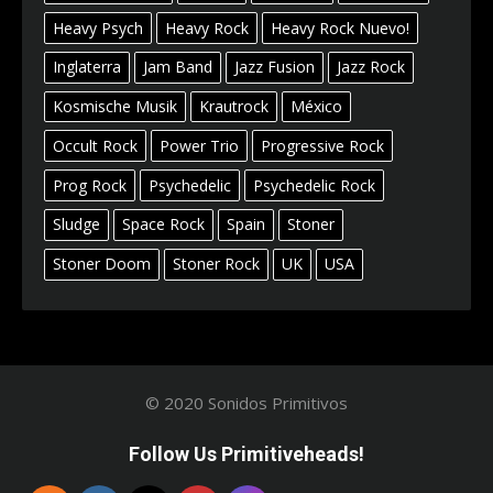
Heavy Psych
Heavy Rock
Heavy Rock Nuevo!
Inglaterra
Jam Band
Jazz Fusion
Jazz Rock
Kosmische Musik
Krautrock
México
Occult Rock
Power Trio
Progressive Rock
Prog Rock
Psychedelic
Psychedelic Rock
Sludge
Space Rock
Spain
Stoner
Stoner Doom
Stoner Rock
UK
USA
© 2020 Sonidos Primitivos
Follow Us Primitiveheads!