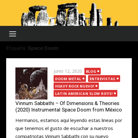
Saltar
al
contenido
Etiqueta:
Space Doom
Publicada
junio 12, 2020
BLOG
el
DOOM METAL
ENTREVISTAS
HEAVY ROCK NUEVO!
LATIN AMERICAN SLOW RIFFS!
Vinnum Sabbathi – Of Dimensions & Theories
(2020) Instrumental Space Doom from México
Hermanos, estamos aquí leyendo estas lineas por
que tenemos el gusto de escuchar a nuestros
compatriotas Vinnum Sabbathi con su nuevo