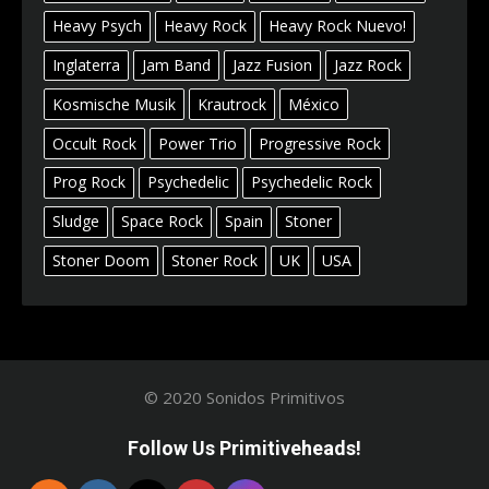
Heavy Psych
Heavy Rock
Heavy Rock Nuevo!
Inglaterra
Jam Band
Jazz Fusion
Jazz Rock
Kosmische Musik
Krautrock
México
Occult Rock
Power Trio
Progressive Rock
Prog Rock
Psychedelic
Psychedelic Rock
Sludge
Space Rock
Spain
Stoner
Stoner Doom
Stoner Rock
UK
USA
© 2020 Sonidos Primitivos
Follow Us Primitiveheads!