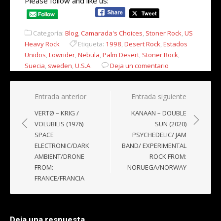
Please follow and like us:
Categoría:
Blog
,
Camarada's Choices
,
Stoner Rock
,
US
Heavy Rock
Etiqueta:
1998
,
Desert Rock
,
Estados
Unidos
,
Lowrider
,
Nebula
,
Palm Desert
,
Stoner Rock
,
Suecia
,
sweden
,
U.S.A.
Deja un comentario
Navegación
Entrada anterior
Entrada siguiente
de
VERTØ – KRIG /
KANAAN – DOUBLE
entradas
VOLUBILIS (1976)
SUN (2020)
SPACE
PSYCHEDELIC/ JAM
ELECTRONIC/DARK
BAND/ EXPERIMENTAL
AMBIENT/DRONE
ROCK FROM:
FROM:
NORUEGA/NORWAY
FRANCE/FRANCIA
Deja una respuesta