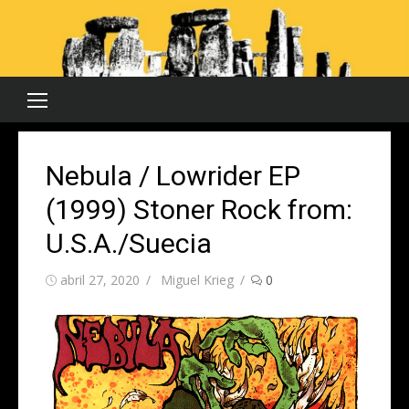
Saltar
al
contenido
Nebula / Lowrider EP
(1999) Stoner Rock from:
U.S.A./Suecia
Publicada
Autor
abril 27, 2020
Miguel Krieg
0
el