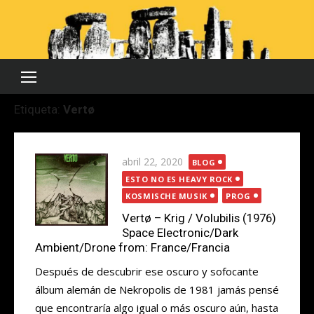
Saltar
al
contenido
Etiqueta:
Vertø
Publicada
abril 22, 2020
BLOG
el
ESTO NO ES HEAVY ROCK
KOSMISCHE MUSIK
PROG
Vertø – Krig / Volubilis (1976)
Space Electronic/Dark
Ambient/Drone from: France/Francia
Después de descubrir ese oscuro y sofocante
álbum alemán de Nekropolis de 1981 jamás pensé
que encontraría algo igual o más oscuro aún, hasta