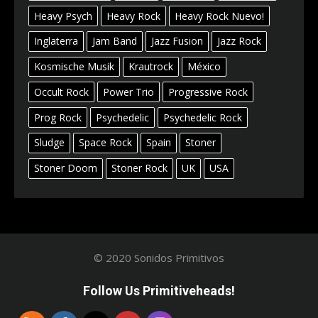
Heavy Psych
Heavy Rock
Heavy Rock Nuevo!
Inglaterra
Jam Band
Jazz Fusion
Jazz Rock
Kosmische Musik
Krautrock
México
Occult Rock
Power Trio
Progressive Rock
Prog Rock
Psychedelic
Psychedelic Rock
Sludge
Space Rock
Spain
Stoner
Stoner Doom
Stoner Rock
UK
USA
© 2020 Sonidos Primitivos
Follow Us Primitiveheads!