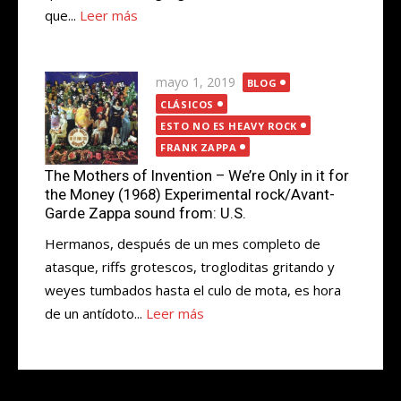
que...
Leer más
Publicada
mayo 1, 2019
BLOG
el
CLÁSICOS
ESTO NO ES HEAVY ROCK
FRANK ZAPPA
The Mothers of Invention – We’re Only in it for
the Money (1968) Experimental rock/Avant-
Garde Zappa sound from: U.S.
Hermanos, después de un mes completo de
atasque, riffs grotescos, trogloditas gritando y
weyes tumbados hasta el culo de mota, es hora
de un antídoto...
Leer más