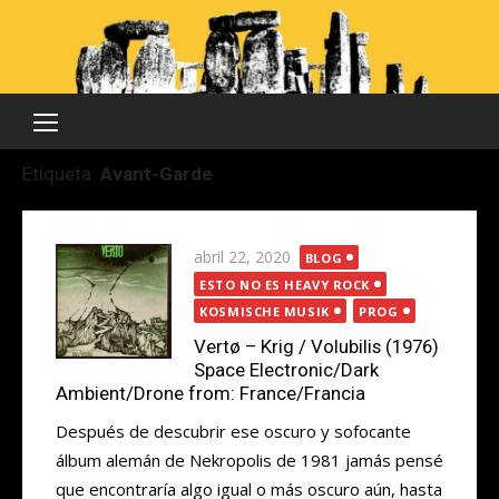
Saltar
al
contenido
Etiqueta:
Avant-Garde
Publicada
abril 22, 2020
BLOG
el
ESTO NO ES HEAVY ROCK
KOSMISCHE MUSIK
PROG
Vertø – Krig / Volubilis (1976)
Space Electronic/Dark
Ambient/Drone from: France/Francia
Después de descubrir ese oscuro y sofocante
álbum alemán de Nekropolis de 1981 jamás pensé
que encontraría algo igual o más oscuro aún, hasta