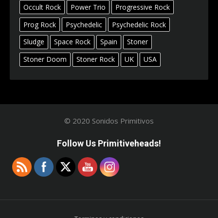
Occult Rock
Power Trio
Progressive Rock
Prog Rock
Psychedelic
Psychedelic Rock
Sludge
Space Rock
Spain
Stoner
Stoner Doom
Stoner Rock
UK
USA
© 2020 Sonidos Primitivos
Follow Us Primitiveheads!