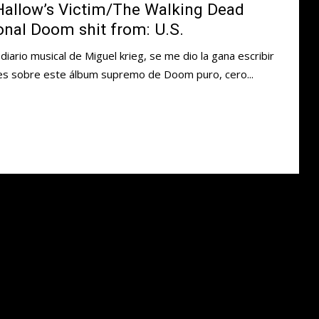
 Hallow’s Victim/The Walking Dead
onal Doom shit from: U.S.
iario musical de Miguel krieg, se me dio la gana escribir
s sobre este álbum supremo de Doom puro, cero...