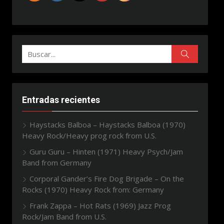
Buscar:
Buscar
Entradas recientes
Haystacks Balboa – Haystacks Balboa (1970)
Heavy Rock/Heavy prog rock from U.S.
Guru Guru – Hinten (1971) Heavy Psych/Jam
Band from Germany
Corporal Gander’s Fire Dog Brigade – On the
Rocks (1970) Heavy Rock from: Germany
Frank Zappa – Hot Rats (1969) Jazz Prog
Rock/Jam Band from U.S.