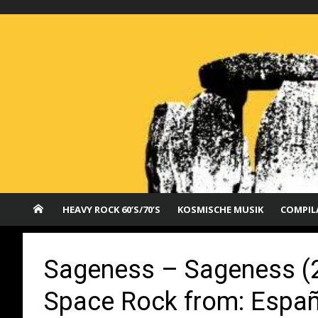
Saltar
al
contenido
HEAVY ROCK 60’S/70’S
KOSMISCHE MUSIK
COMPIL
Sageness – Sageness (
Space Rock from: Españ