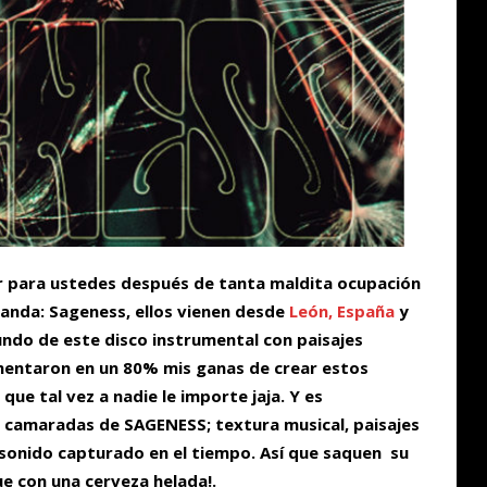
ir para ustedes después de tanta maldita ocupación
banda: Sageness, ellos vienen desde
León, España
y
gundo de este disco instrumental con paisajes
entaron en un 80% mis ganas de crear estos
que tal vez a nadie le importe jaja. Y es
camaradas de SAGENESS; textura musical, paisajes
 sonido capturado en el tiempo. Así que saquen su
ue con una cerveza helada!.