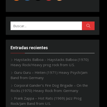
Buscar:
Buscar
Entradas recientes
Haystacks Balboa – Haystacks Balboa (1970)
Heavy Rock/Heavy prog rock from U.S.
Guru Guru – Hinten (1971) Heavy Psych/Jam
Band from Germany
Corporal Gander’s Fire Dog Brigade – On the
Rocks (1970) Heavy Rock from: Germany
Frank Zappa – Hot Rats (1969) Jazz Prog
Rock/Jam Band from U.S.