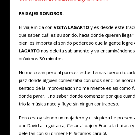
PAISAJES SONOROS.
El viaje inicia con
VISTA LAGARTO
y es desde este trac
que saben cuál es su sonido, hacia dónde quieren llegar
bien les importa el sonido poderoso que la gente logre 
LAGARTO
nos deleita sabiamente y va encaminándonos 
próximos 30 minutos.
No me crean pero al parecer estos temas fueron tocados
jazz donde alguien comenzaba con unos sencillos acorde
sentido de la improvisacion no me miente es así como fue
donde parar,… no saber donde comenzar por que cuando
trío la música nace y fluye sin ningun contrapeso.
Pero estoy siendo un majadero y ni siquiera he prese
por David a la guitarra, César al bajo y Fran a la batac
deleitan con su primer EP. Sigamos carajo!.