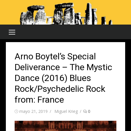
Saltar
al
contenido
Arno Boytel’s Special
Deliverance – The Mystic
Dance (2016) Blues
Rock/Psychedelic Rock
from: France
Publicada
Autor
mayo 21, 2019
Miguel Krieg
0
el