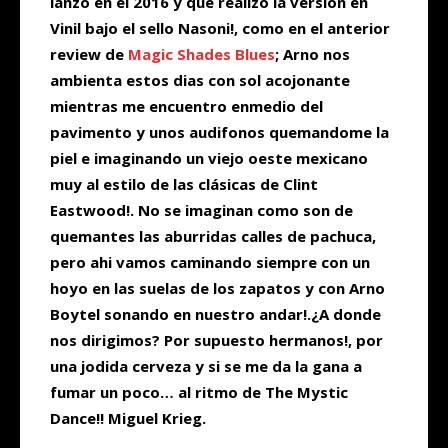
lanzó en el 2016 y que realizó la versión en
Vinil bajo el sello Nasoni!, como en el anterior
review de
Magic Shades Blues
; Arno nos
ambienta estos dias con sol acojonante
mientras me encuentro enmedio del
pavimento y unos audifonos quemandome la
piel e imaginando un viejo oeste mexicano
muy al estilo de las clásicas de Clint
Eastwood!. No se imaginan como son de
quemantes las aburridas calles de pachuca,
pero ahi vamos caminando siempre con un
hoyo en las suelas de los zapatos y con Arno
Boytel sonando en nuestro andar!.¿A donde
nos dirigimos? Por supuesto hermanos!, por
una jodida cerveza y si se me da la gana a
fumar un poco… al ritmo de The Mystic
Dance!! Miguel Krieg.