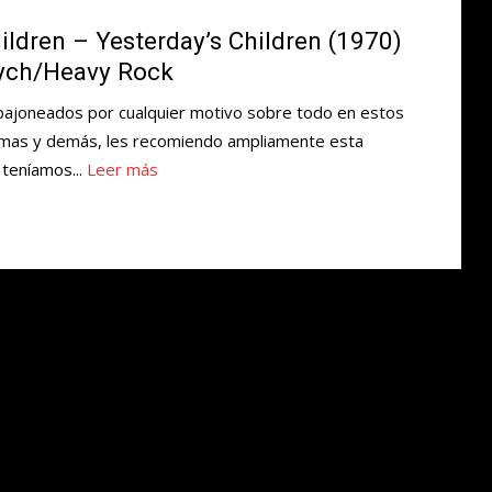
ildren – Yesterday’s Children (1970)
sych/Heavy Rock
bajoneados por cualquier motivo sobre todo en estos
remas y demás, les recomiendo ampliamente esta
teníamos...
Leer más