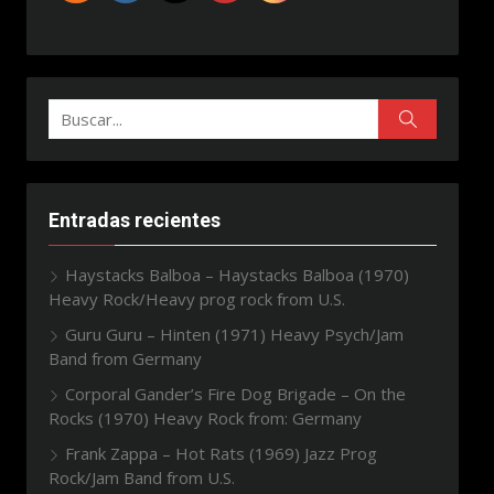
Buscar:
Buscar
Entradas recientes
Haystacks Balboa – Haystacks Balboa (1970)
Heavy Rock/Heavy prog rock from U.S.
Guru Guru – Hinten (1971) Heavy Psych/Jam
Band from Germany
Corporal Gander’s Fire Dog Brigade – On the
Rocks (1970) Heavy Rock from: Germany
Frank Zappa – Hot Rats (1969) Jazz Prog
Rock/Jam Band from U.S.