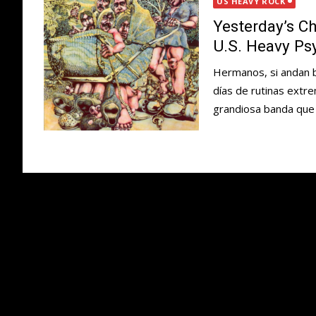
US HEAVY ROCK
Yesterday’s Ch
U.S. Heavy P
Hermanos, si andan 
días de rutinas ext
grandiosa banda que 