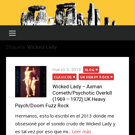
Saltar
al
contenido
Etiqueta:
Wicked Lady
Publicada
marzo 3, 2019
BLOG
el
CLÁSICOS
UK HEAVY ROCK
Wicked Lady – Axman
Cometh/Psychotic Overkill
(1969 – 1972) UK Heavy
Psych/Doom Fuzz Rock
Hermanos, esto lo escribí en el 2013 donde me
obsesioné por el sonido crudo de Wicked Lady y
es tal vez por eso que mi...
Leer más