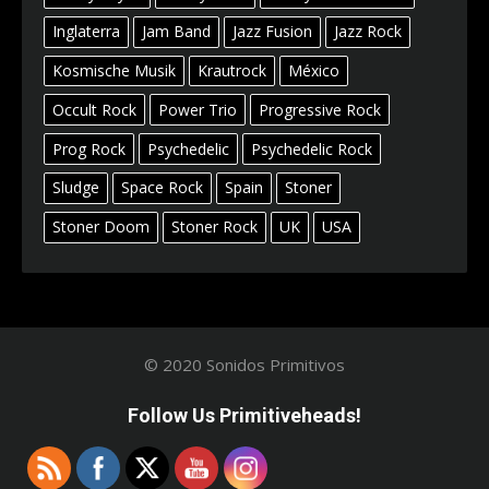
Inglaterra
Jam Band
Jazz Fusion
Jazz Rock
Kosmische Musik
Krautrock
México
Occult Rock
Power Trio
Progressive Rock
Prog Rock
Psychedelic
Psychedelic Rock
Sludge
Space Rock
Spain
Stoner
Stoner Doom
Stoner Rock
UK
USA
© 2020 Sonidos Primitivos
Follow Us Primitiveheads!