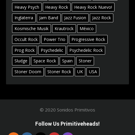
Heavy Psych
Heavy Rock
Heavy Rock Nuevo!
Inglaterra
Jam Band
Jazz Fusion
Jazz Rock
Kosmische Musik
Krautrock
México
Occult Rock
Power Trio
Progressive Rock
Prog Rock
Psychedelic
Psychedelic Rock
Sludge
Space Rock
Spain
Stoner
Stoner Doom
Stoner Rock
UK
USA
© 2020 Sonidos Primitivos
Follow Us Primitiveheads!