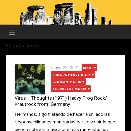
Saltar
al
contenido
Etiqueta:
Virus
Publicada
mayo 23, 2021
BLOG
el
EUROPA HEAVY ROCK
GERMAN MUSIK
KOSMISCHE MUSIK
Virus – Thoughts (1971) Heavy Prog Rock/
Krautrock from: Germany
Hermanos, sigo tratando de hacer a un lado las
responsabilidades monetarias para escribir lo que
pienso sobre la música que mas me gusta, hoy