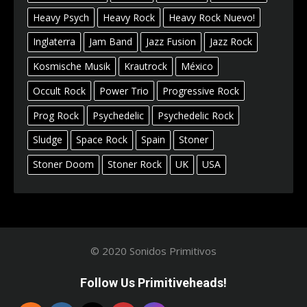
Heavy Psych
Heavy Rock
Heavy Rock Nuevo!
Inglaterra
Jam Band
Jazz Fusion
Jazz Rock
Kosmische Musik
Krautrock
México
Occult Rock
Power Trio
Progressive Rock
Prog Rock
Psychedelic
Psychedelic Rock
Sludge
Space Rock
Spain
Stoner
Stoner Doom
Stoner Rock
UK
USA
© 2020 Sonidos Primitivos
Follow Us Primitiveheads!