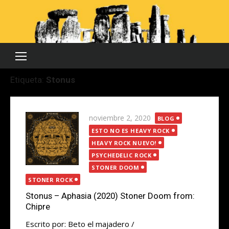
Saltar
al
contenido
Etiqueta:
Stonus
Publicada
noviembre 2, 2020
BLOG
el
ESTO NO ES HEAVY ROCK
HEAVY ROCK NUEVO!
PSYCHEDELIC ROCK
STONER DOOM
STONER ROCK
Stonus – Aphasia (2020) Stoner Doom from:
Chipre
Escrito por: Beto el majadero /