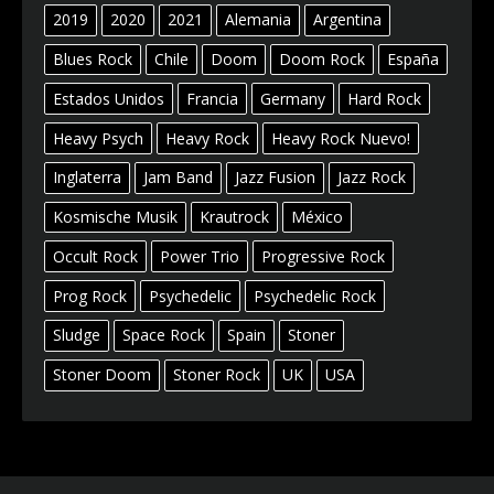
2019
2020
2021
Alemania
Argentina
Blues Rock
Chile
Doom
Doom Rock
España
Estados Unidos
Francia
Germany
Hard Rock
Heavy Psych
Heavy Rock
Heavy Rock Nuevo!
Inglaterra
Jam Band
Jazz Fusion
Jazz Rock
Kosmische Musik
Krautrock
México
Occult Rock
Power Trio
Progressive Rock
Prog Rock
Psychedelic
Psychedelic Rock
Sludge
Space Rock
Spain
Stoner
Stoner Doom
Stoner Rock
UK
USA