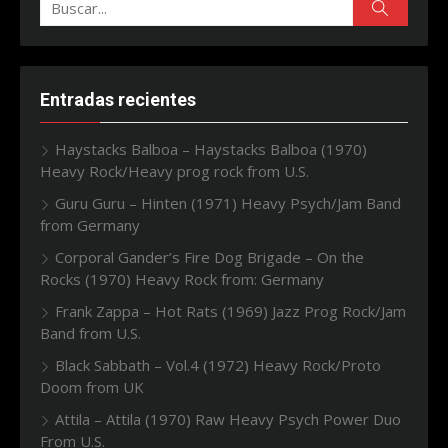
Buscar:
Buscar
Entradas recientes
Haystacks Balboa – Haystacks Balboa (1970)
Heavy Rock/Heavy prog rock from U.S.
Guru Guru – Hinten (1971) Heavy Psych/Jam Band
from Germany
Corporal Gander’s Fire Dog Brigade – On the
Rocks (1970) Heavy Rock from: Germany
Frank Zappa – Hot Rats (1969) Jazz Prog Rock/Jam
Band from U.S.
Black Sabbath – Vol.4 (1972) Heavy Rock/Proto
Doom from UK
Attila – Attila (1970) Raw Heavy Psych Power Duo
From U.S.