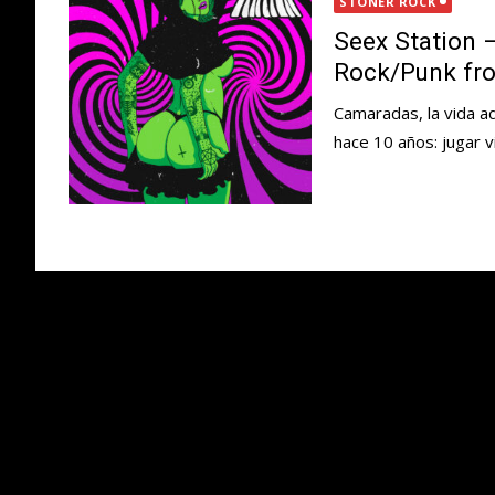
STONER ROCK
Seex Station 
Rock/Punk fr
Camaradas, la vida a
hace 10 años: jugar v