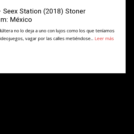
– Seex Station (2018) Stoner
om: México
dúltera no lo deja a uno con lujos como los que teníamos
ideojuegos, vagar por las calles metiéndose...
Leer más