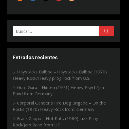
Buscar:
Buscar
Entradas recientes
Haystacks Balboa – Haystacks Balboa (1970)
Heavy Rock/Heavy prog rock from U.S.
Guru Guru – Hinten (1971) Heavy Psych/Jam
Band from Germany
Corporal Gander’s Fire Dog Brigade – On the
Rocks (1970) Heavy Rock from: Germany
Frank Zappa – Hot Rats (1969) Jazz Prog
Rock/Jam Band from U.S.