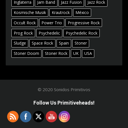
Inglaterra
Jam Band
Jazz Fusion
Jazz Rock
Kosmische Musik
Krautrock
México
Occult Rock
Power Trio
Progressive Rock
Prog Rock
Psychedelic
Psychedelic Rock
Sludge
Space Rock
Spain
Stoner
Stoner Doom
Stoner Rock
UK
USA
© 2020 Sonidos Primitivos
Follow Us Primitiveheads!