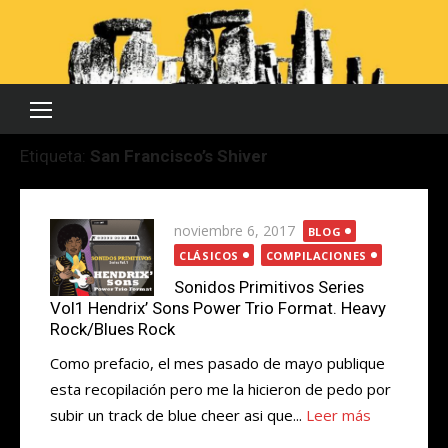
Saltar
al
contenido
Etiqueta:
San Francisco’s Shiver
Publicada
noviembre 6, 2017
BLOG
el
CLÁSICOS
COMPILACIONES
Sonidos Primitivos Series
Vol1 Hendrix’ Sons Power Trio Format. Heavy
Rock/Blues Rock
Como prefacio, el mes pasado de mayo publique
esta recopilación pero me la hicieron de pedo por
subir un track de blue cheer asi que...
Leer más