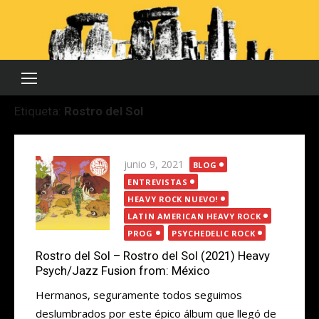
Saltar
al
contenido
Etiqueta:
Rostro del Sol
Publicada
junio 9, 2021
BLOG
el
ENTREVISTAS
HEAVY ROCK NUEVO!
LATIN AMERICAN HEAVY ROCK
PROG
PSYCHEDELIC ROCK
Rostro del Sol – Rostro del Sol (2021) Heavy
Psych/Jazz Fusion from: México
Hermanos, seguramente todos seguimos
deslumbrados por este épico álbum que llegó de