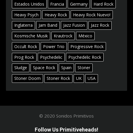
Estados Unidos
Francia
Germany
Hard Rock
Heavy Psych
Heavy Rock
Heavy Rock Nuevo!
Inglaterra
Jam Band
Jazz Fusion
Jazz Rock
Kosmische Musik
Krautrock
México
Occult Rock
Power Trio
Progressive Rock
Prog Rock
Psychedelic
Psychedelic Rock
Sludge
Space Rock
Spain
Stoner
Stoner Doom
Stoner Rock
UK
USA
© 2020 Sonidos Primitivos
Follow Us Primitiveheads!