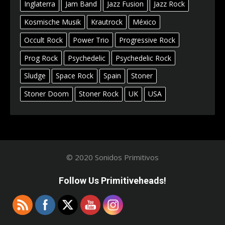
Inglaterra
Jam Band
Jazz Fusion
Jazz Rock
Kosmische Musik
Krautrock
México
Occult Rock
Power Trio
Progressive Rock
Prog Rock
Psychedelic
Psychedelic Rock
Sludge
Space Rock
Spain
Stoner
Stoner Doom
Stoner Rock
UK
USA
© 2020 Sonidos Primitivos
Follow Us Primitiveheads!