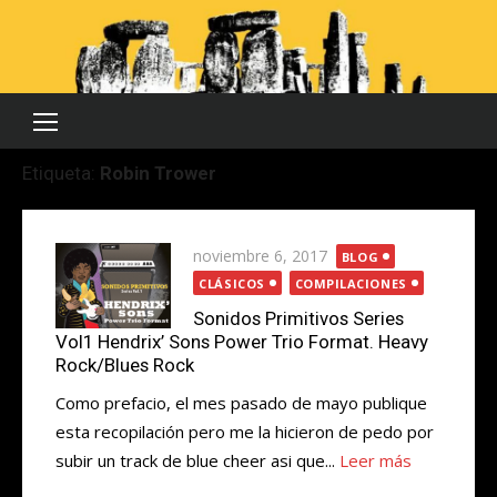
Saltar
al
contenido
Etiqueta:
Robin Trower
Publicada
noviembre 6, 2017
BLOG
el
CLÁSICOS
COMPILACIONES
Sonidos Primitivos Series
Vol1 Hendrix’ Sons Power Trio Format. Heavy
Rock/Blues Rock
Como prefacio, el mes pasado de mayo publique
esta recopilación pero me la hicieron de pedo por
subir un track de blue cheer asi que...
Leer más