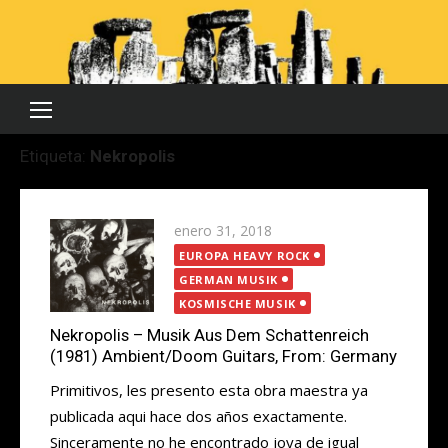
Saltar
al
contenido
Etiqueta:
Nekropolis
Publicada
enero 31, 2018
el
EUROPA HEAVY ROCK
GERMAN MUSIK
KOSMISCHE MUSIK
Nekropolis – Musik Aus Dem Schattenreich
(1981) Ambient/Doom Guitars, From: Germany
Primitivos, les presento esta obra maestra ya
publicada aqui hace dos años exactamente.
Sinceramente no he encontrado joya de igual