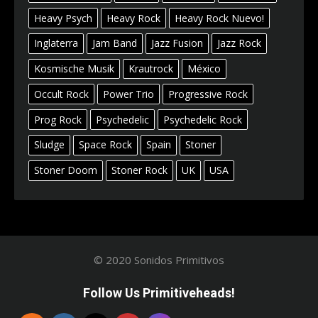
Heavy Psych
Heavy Rock
Heavy Rock Nuevo!
Inglaterra
Jam Band
Jazz Fusion
Jazz Rock
Kosmische Musik
Krautrock
México
Occult Rock
Power Trio
Progressive Rock
Prog Rock
Psychedelic
Psychedelic Rock
Sludge
Space Rock
Spain
Stoner
Stoner Doom
Stoner Rock
UK
USA
© 2020 Sonidos Primitivos
Follow Us Primitiveheads!