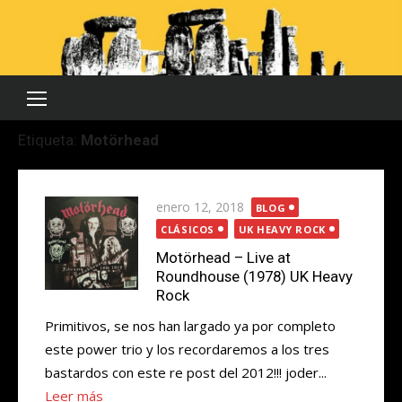
Saltar
al
contenido
Etiqueta:
Motörhead
Publicada
enero 12, 2018
BLOG
el
CLÁSICOS
UK HEAVY ROCK
Motörhead – Live at
Roundhouse (1978) UK Heavy
Rock
Primitivos, se nos han largado ya por completo
este power trio y los recordaremos a los tres
bastardos con este re post del 2012!!! joder...
Leer más