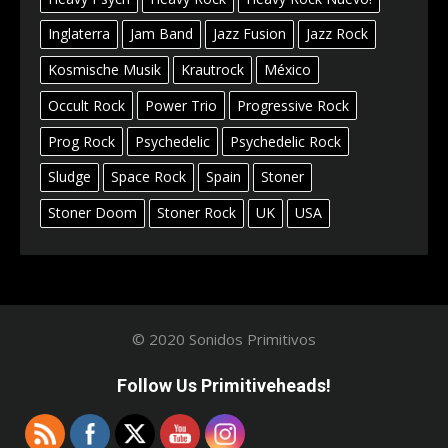
Inglaterra
Jam Band
Jazz Fusion
Jazz Rock
Kosmische Musik
Krautrock
México
Occult Rock
Power Trio
Progressive Rock
Prog Rock
Psychedelic
Psychedelic Rock
Sludge
Space Rock
Spain
Stoner
Stoner Doom
Stoner Rock
UK
USA
© 2020 Sonidos Primitivos
Follow Us Primitiveheads!