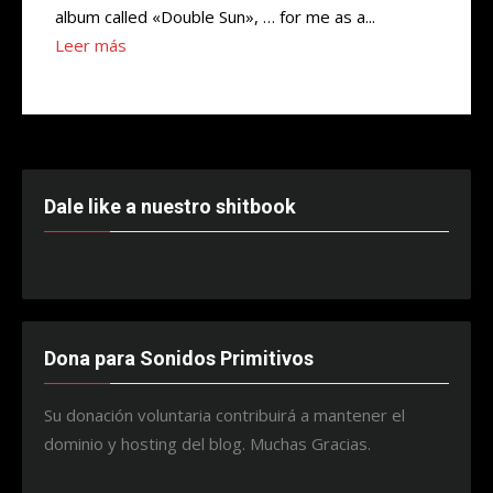
album called «Double Sun», … for me as a...
Leer más
Dale like a nuestro shitbook
Dona para Sonidos Primitivos
Su donación voluntaria contribuirá a mantener el
dominio y hosting del blog. Muchas Gracias.