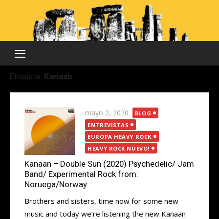
Saltar
al
contenido
Etiqueta:
Kanaan
Publicada
mayo 2, 2020
BLOG
el
ENTREVISTAS
EUROPA HEAVY ROCK
HEAVY ROCK NUEVO!
Kanaan – Double Sun (2020) Psychedelic/ Jam
Band/ Experimental Rock from:
Noruega/Norway
Brothers and sisters, time now for some new
music and today we’re listening the new Kanaan