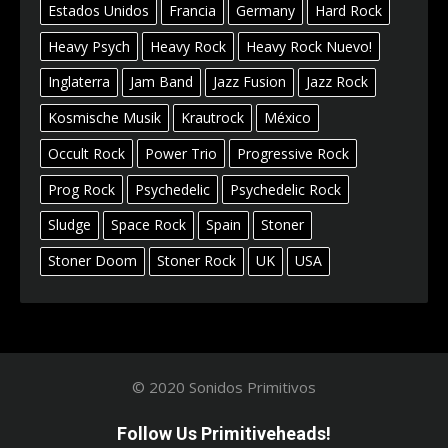
Estados Unidos
Francia
Germany
Hard Rock
Heavy Psych
Heavy Rock
Heavy Rock Nuevo!
Inglaterra
Jam Band
Jazz Fusion
Jazz Rock
Kosmische Musik
Krautrock
México
Occult Rock
Power Trio
Progressive Rock
Prog Rock
Psychedelic
Psychedelic Rock
Sludge
Space Rock
Spain
Stoner
Stoner Doom
Stoner Rock
UK
USA
© 2020 Sonidos Primitivos
Follow Us Primitiveheads!