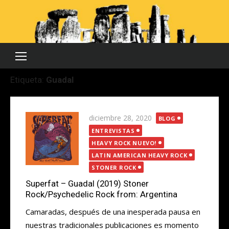
Saltar
al
contenido
Etiqueta:
Guadal
Publicada
diciembre 28, 2020
BLOG
el
ENTREVISTAS
HEAVY ROCK NUEVO!
LATIN AMERICAN HEAVY ROCK
STONER ROCK
Superfat – Guadal (2019) Stoner
Rock/Psychedelic Rock from: Argentina
Camaradas, después de una inesperada pausa en
nuestras tradicionales publicaciones es momento