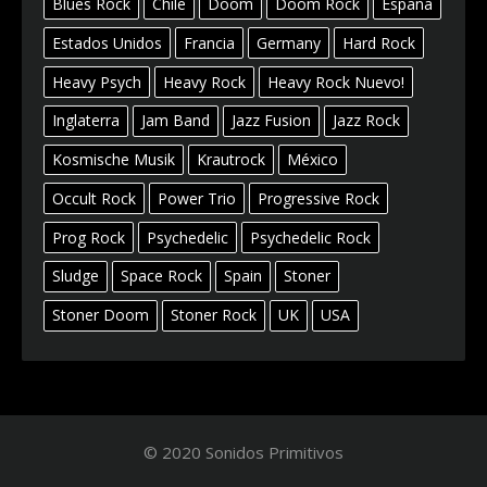
Blues Rock
Chile
Doom
Doom Rock
España
Estados Unidos
Francia
Germany
Hard Rock
Heavy Psych
Heavy Rock
Heavy Rock Nuevo!
Inglaterra
Jam Band
Jazz Fusion
Jazz Rock
Kosmische Musik
Krautrock
México
Occult Rock
Power Trio
Progressive Rock
Prog Rock
Psychedelic
Psychedelic Rock
Sludge
Space Rock
Spain
Stoner
Stoner Doom
Stoner Rock
UK
USA
© 2020 Sonidos Primitivos