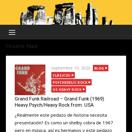
Saltar
al
contenido
Etiqueta:
fuzz
Publicada
septiembre 10, 2020
BLOG
el
CLÁSICOS
PSYCHEDELIC ROCK
US HEAVY ROCK
Grand Funk Railroad – Grand Funk (1969)
Heavy Psych/Heavy Rock from: USA
¿Realmente este pedazo de historia necesita
presentación? Es como un shelby cobra de 1967
pero en música, así es hermanos y este pedazo