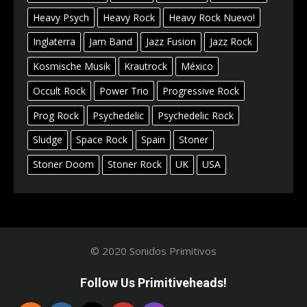
Heavy Psych
Heavy Rock
Heavy Rock Nuevo!
Inglaterra
Jam Band
Jazz Fusion
Jazz Rock
Kosmische Musik
Krautrock
México
Occult Rock
Power Trio
Progressive Rock
Prog Rock
Psychedelic
Psychedelic Rock
Sludge
Space Rock
Spain
Stoner
Stoner Doom
Stoner Rock
UK
USA
© 2020 Sonidos Primitivos
Follow Us Primitiveheads!