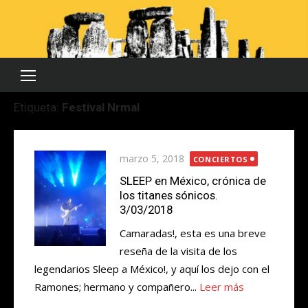
Saltar
al
contenido
Etiqueta:
Festival Nrmal
Publicada
marzo 5, 2018
CONCIERTOS
el
SLEEP en México, crónica de
los titanes sónicos.
3/03/2018
Camaradas!, esta es una breve
reseña de la visita de los
legendarios Sleep a México!, y aquí los dejo con el
Ramones; hermano y compañero...
Leer más