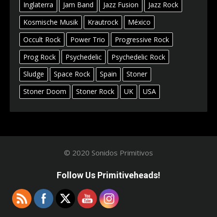
Inglaterra
Jam Band
Jazz Fusion
Jazz Rock
Kosmische Musik
Krautrock
México
Occult Rock
Power Trio
Progressive Rock
Prog Rock
Psychedelic
Psychedelic Rock
Sludge
Space Rock
Spain
Stoner
Stoner Doom
Stoner Rock
UK
USA
© 2020 Sonidos Primitivos
Follow Us Primitiveheads!