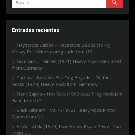
Buscar:
Buscar
Entradas recientes
Haystacks Balboa – Haystacks Balboa (1970)
Heavy Rock/Heavy prog rock from U.S.
Guru Guru – Hinten (1971) Heavy Psych/Jam Band
from Germany
Corporal Gander’s Fire Dog Brigade – On the
Rocks (1970) Heavy Rock from: Germany
Frank Zappa – Hot Rats (1969) Jazz Prog Rock/Jam
Band from U.S.
Black Sabbath – Vol.4 (1972) Heavy Rock/Proto
Doom from UK
Attila – Attila (1970) Raw Heavy Psych Power Duo
From U.S.