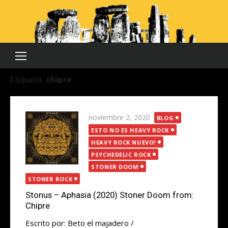
Saltar
al
contenido
Etiqueta:
chipre
Publicada
noviembre 2, 2020
BLOG
el
ESTO NO ES HEAVY ROCK
HEAVY ROCK NUEVO!
PSYCHEDELIC ROCK
STONER DOOM
STONER ROCK
Stonus – Aphasia (2020) Stoner Doom from:
Chipre
Escrito por: Beto el majadero /