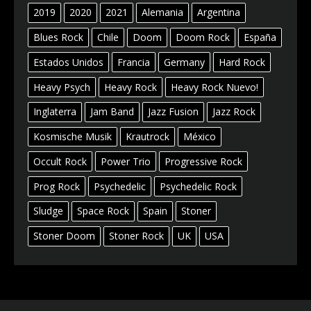
2019
2020
2021
Alemania
Argentina
Blues Rock
Chile
Doom
Doom Rock
España
Estados Unidos
Francia
Germany
Hard Rock
Heavy Psych
Heavy Rock
Heavy Rock Nuevo!
Inglaterra
Jam Band
Jazz Fusion
Jazz Rock
Kosmische Musik
Krautrock
México
Occult Rock
Power Trio
Progressive Rock
Prog Rock
Psychedelic
Psychedelic Rock
Sludge
Space Rock
Spain
Stoner
Stoner Doom
Stoner Rock
UK
USA