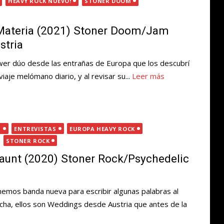
HEAVY ROCK NUEVO!
STONER DOOM
 Materia (2021) Stoner Doom/Jam
stria
er dúo desde las entrañas de Europa que los descubrí
iaje melómano diario, y al revisar su...
Leer más
G
ENTREVISTAS
EUROPA HEAVY ROCK
STONER ROCK
unt (2020) Stoner Rock/Psychedelic
enemos banda nueva para escribir algunas palabras al
ha, ellos son Weddings desde Austria que antes de la