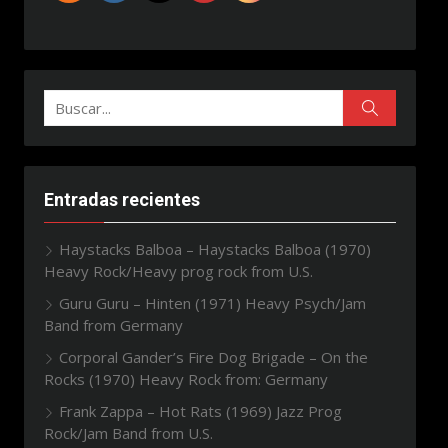
Buscar:
Buscar
Entradas recientes
Haystacks Balboa – Haystacks Balboa (1970)
Heavy Rock/Heavy prog rock from U.S.
Guru Guru – Hinten (1971) Heavy Psych/Jam
Band from Germany
Corporal Gander’s Fire Dog Brigade – On the
Rocks (1970) Heavy Rock from: Germany
Frank Zappa – Hot Rats (1969) Jazz Prog
Rock/Jam Band from U.S.