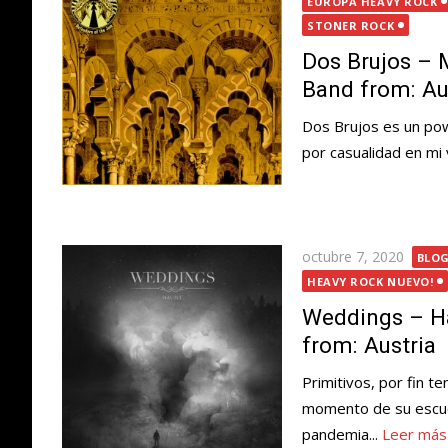
EUROPA HEAVY ROCK
STONER ROCK
Dos Brujos –
Band from: Au
Dos Brujos es un pow
por casualidad en mi v
Publicada
octubre 7, 2020
BLO
el
HEAVY ROCK NUEVO!
Weddings – Ha
from: Austria
Primitivos, por fin t
momento de su escuc
pandemia...
Leer más