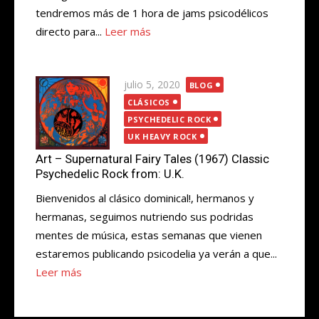
tendremos más de 1 hora de jams psicodélicos
directo para...
Leer más
Publicada
julio 5, 2020
BLOG
el
CLÁSICOS
PSYCHEDELIC ROCK
UK HEAVY ROCK
Art – Supernatural Fairy Tales (1967) Classic
Psychedelic Rock from: U.K.
Bienvenidos al clásico dominical!, hermanos y
hermanas, seguimos nutriendo sus podridas
mentes de música, estas semanas que vienen
estaremos publicando psicodelia ya verán a que...
Leer más