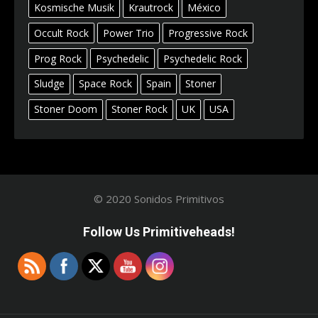
Kosmische Musik
Krautrock
México
Occult Rock
Power Trio
Progressive Rock
Prog Rock
Psychedelic
Psychedelic Rock
Sludge
Space Rock
Spain
Stoner
Stoner Doom
Stoner Rock
UK
USA
© 2020 Sonidos Primitivos
Follow Us Primitiveheads!