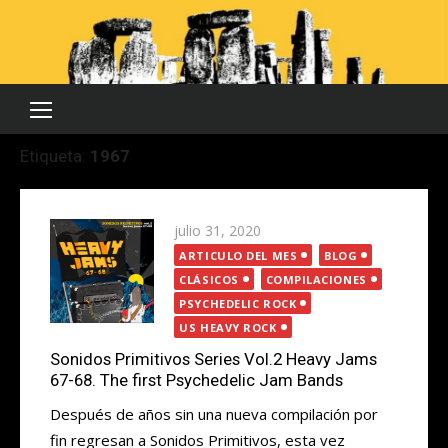
Saltar
al
contenido
Etiqueta:
1967
Publicada
julio 31, 2020
el
ARTICULO DEL MES
BLOG
CLÁSICOS
COMPILACIONES
PSYCHEDELIC ROCK
US HEAVY ROCK
Sonidos Primitivos Series Vol.2 Heavy Jams
67-68. The first Psychedelic Jam Bands
Después de años sin una nueva compilación por
fin regresan a Sonidos Primitivos, esta vez